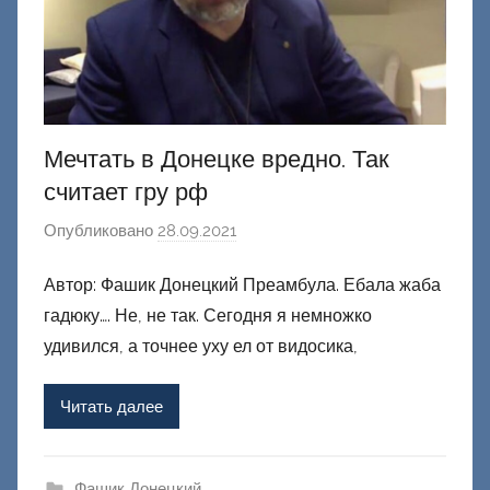
Мечтать в Донецке вредно. Так
считает гру рф
Опубликовано
28.09.2021
а
в
Автор: Фашик Донецкий Преамбула. Ебала жаба
т
гадюку…. Не, не так. Сегодня я немножко
о
р
удивился, а точнее уху ел от видосика,
о
м
Читать далее
Ф
а
ш
Фашик Донецкий