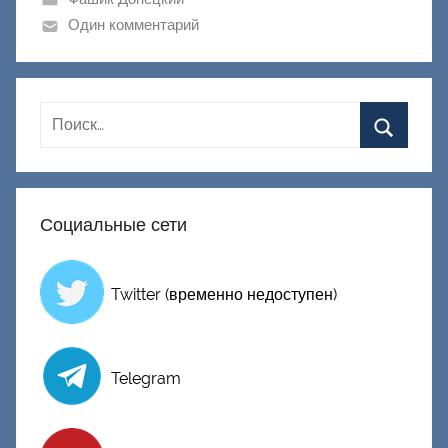
и
Один комментарий
к
Д
о
н
е
ц
к
Социальные сети
и
й
Twitter (временно недоступен)
Telegram