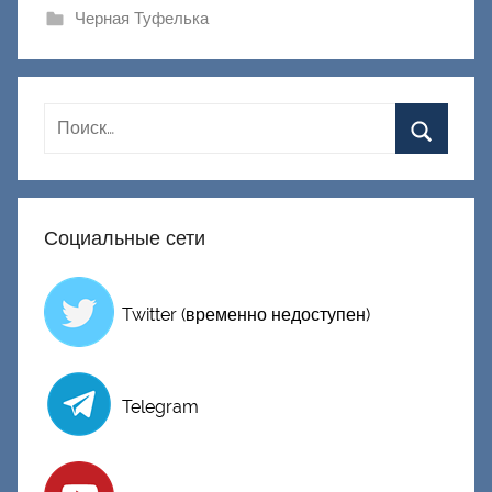
и
Черная Туфелька
к
Д
о
н
е
ц
к
Социальные сети
и
й
Twitter (временно недоступен)
Telegram