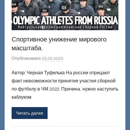
Спортивное унижение мирового
масштаба.
Опубликовано
05.02.2020
а
в
Автор: Черная Туфелька На россии отрицают
т
факт невозможности принятия участия сборной
о
р
по футболу в ЧМ 2022. Причина, нужно наступить
о
каблуком
м
Ф
Читать далее
а
ш