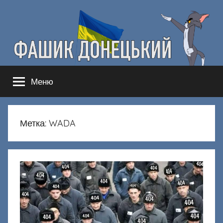
Перейти
к
содержимому
Фашик
Здесь
Меню
гнобят
Донецкий
русню
Метка:
WADA