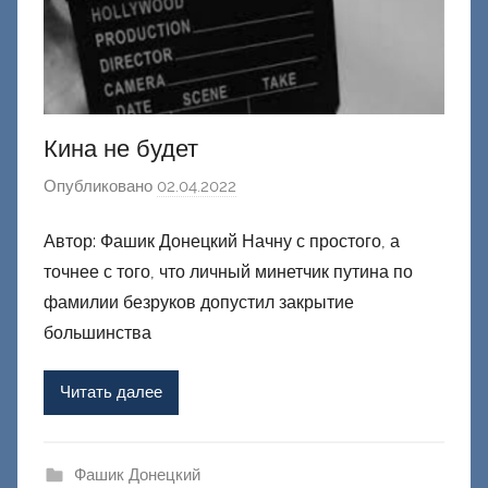
Кина не будет
Опубликовано
02.04.2022
а
в
Автор: Фашик Донецкий Начну с простого, а
т
точнее с того, что личный минетчик путина по
о
р
фамилии безруков допустил закрытие
о
большинства
м
Ф
Читать далее
а
ш
и
Фашик Донецкий