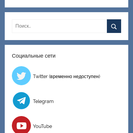
к
Д
о
н
е
ц
к
Социальные сети
и
й
Twitter (временно недоступен)
Telegram
YouTube