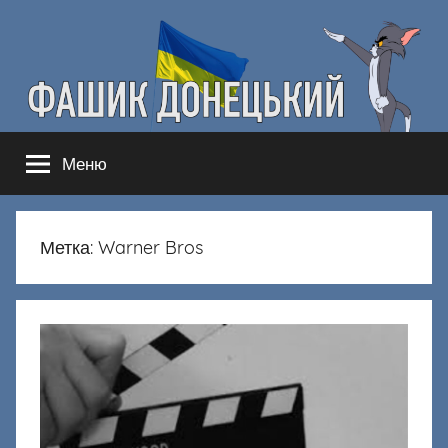
Перейти
к
содержимому
Фашик
Здесь
Меню
гнобят
Донецкий
русню
Метка:
Warner Bros