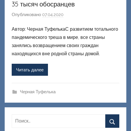
35 тысяч обосранцев
Опубликовано
07.04.2020
а
в
Автор: Черная ТуфелькаС развитием тотального
т
пандемического треша в мире, все страны
о
р
занялись возвращением своих граждан
о
находящихся вне родной страны домой.
м
Ф
Читать далее
а
ш
и
Черная Туфелька
к
Д
о
н
е