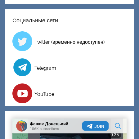
ц
к
Социальные сети
и
й
Twitter (временно недоступен)
Telegram
YouTube