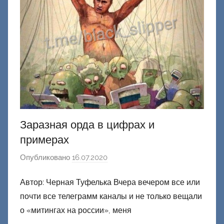
Заразная орда в цифрах и
примерах
Опубликовано
16.07.2020
а
в
Автор: Черная Туфелька Вчера вечером все или
т
почти все телеграмм каналы и не только вещали
о
р
о «митингах на россии», меня
о