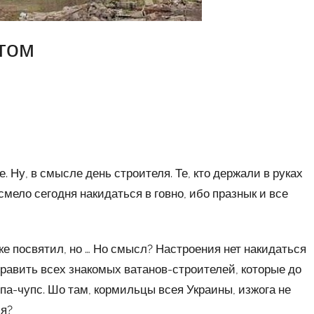
ятом
. Ну, в смысле день строителя. Те, кто держали в руках
смело сегодня накидаться в говно, ибо празнык и все
йке посвятил, но … Но смысл? Настроения нет накидаться
дравить всех знакомых ватанов-строителей, которые до
па-чупс. Шо там, кормильцы всея Украины, изжога не
ся?