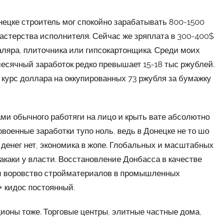
онецке строитель мог спокойно зарабатывать 800-1500
мастерства исполнителя. Сейчас же зряплата в 300-400$
аляра, плиточника или гипсокартонщика. Среди моих
месячный заработок редко превышает 15-18 тыс ржублей.
— курс доллара на оккупированных 73 ржубля за бумажку
ми обычного работяги на лицо и крыть вате абсолютно
военные заработки тупо ноль, ведь в Донецке не то шо
 денег нет, экономика в жопе. Глобальных и масштабных
 макаки у власти. Восстановление Донбасса в качестве
а и воровство стройматериалов в промышленных
 кидос постоянный.
дионы тоже. Торговые центры, элитные частные дома,