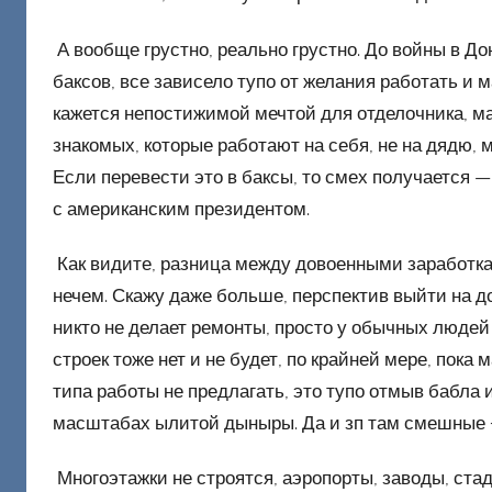
о
н
А вообще грустно, реально грустно. До войны в Д
е
баксов, все зависело тупо от желания работать и 
ц
кажется непостижимой мечтой для отделочника, м
к
знакомых, которые работают на себя, не на дядю, 
и
й
Если перевести это в баксы, то смех получается 
с американским президентом.
Как видите, разница между довоенными заработка
нечем. Скажу даже больше, перспектив выйти на до
никто не делает ремонты, просто у обычных людей
строек тоже нет и не будет, по крайней мере, пока
типа работы не предлагать, это тупо отмыв бабл
масштабах ылитой дыныры. Да и зп там смешные +
Многоэтажки не строятся, аэропорты, заводы, ста