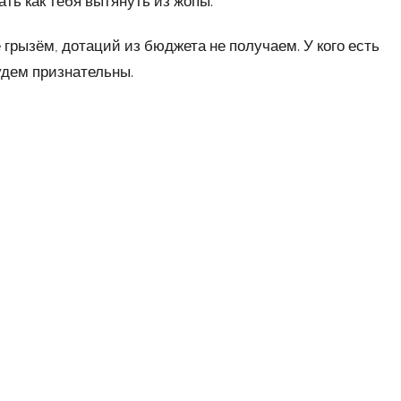
ать как тебя вытянуть из жопы.
 грызём, дотаций из бюджета не получаем. У кого есть
удем признательны.