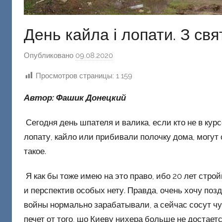
День кайла і лопати. З св
Опубликовано
09.08.2020
а
в
Просмотров страницы:
1 159
т
о
Автор: Фашик Донецкий
р
о
Сегодня день шпателя и валика, если кто не в курсе
м
лопату, кайло или прибивали полочку дома, могут 
Ф
такое.
а
ш
Я как бы тоже имею на это право, ибо 20 лет стро
и
и перспектив особых нету. Правда, очень хочу поз
к
войны нормально зарабатывали, а сейчас сосут чу
Д
печет от того, шо Киеву нихера больше не достает