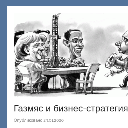
русню
Донецкий
Газмяс и бизнес-стратегия
Опубликовано
23.01.2020
а
в