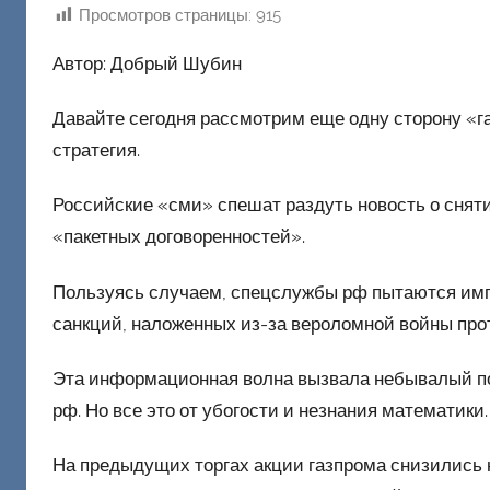
Просмотров страницы:
915
т
о
Автор: Добрый Шубин
р
о
Давайте сегодня рассмотрим еще одну сторону «га
м
стратегия.
Ф
а
Российские «сми» спешат раздуть новость о снятии
ш
«пакетных договоренностей».
и
к
Пользуясь случаем, спецслужбы рф пытаются имп
Д
санкций, наложенных из-за вероломной войны про
о
н
Эта информационная волна вызвала небывалый п
е
рф. Но все это от убогости и незнания математики.
ц
к
На предыдущих торгах акции газпрома снизились н
и