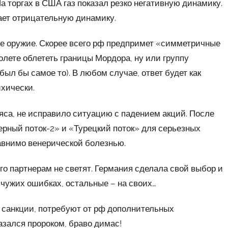
а торгах в США газ показал резко негативную динамику.
ает отрицательную динамику.
е оружие. Скорее всего рф предпримет «симметричные
лете облететь границы Мордора, ну или группу
был бы самое то). В любом случае, ответ будет как
ихически.
мяса, не исправило ситуацию с падением акций. После
рный поток-2» и «Турецкий поток» для серьезных
равнимо венерической болезнью.
го партнерам не светят. Германия сделала свой выбор и
на чужих ошибках, остальные – на своих…
д санкции, потребуют от рф дополнительных
азался пророком, браво димас!