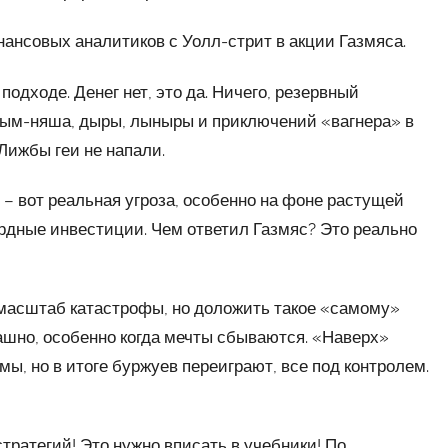
нансовых аналитиков с Уолл-стрит в акции Газмяса.
одходе. Денег нет, это да. Ничего, резервный
ым-няша, дыры, лыныры и приключений «вагнера» в
 Лижбы геи не напали.
– вот реальная угроза, особенно на фоне растущей
рдные инвестиции. Чем ответил Газмяс? Это реально
масштаб катастрофы, но доложить такое «самому»
рашно, особенно когда мечты сбываются. «Наверх»
ы, но в итоге буржуев переиграют, все под контролем.
тратегий! Это нужно вписать в учебники! По