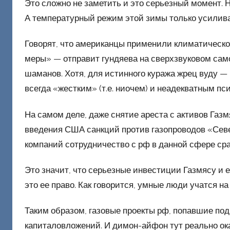
Это сложно не заметить и это серьезный момент. Н
й
А температурный режим этой зимы только усилив
Говорят, что американцы применили климатическо
меры» — отправит гундяева на сверхзвуковом само
шаманов. Хотя, для истинного куража жрец вуду — 
всегда «жестким» (т.е. ниочем) и неадекватным пс
На самом деле, даже снятие ареста с активов Газ
введения США санкций против газопроводов «Севе
компаний сотрудничество с рф в данной сфере с
Это значит, что серьезные инвестиции Газмясу и е
это ее право. Как говорится, умные люди учатся 
Таким образом, газовые проекты рф, попавшие по
капиталовложений. И димон-айфон тут реально ок