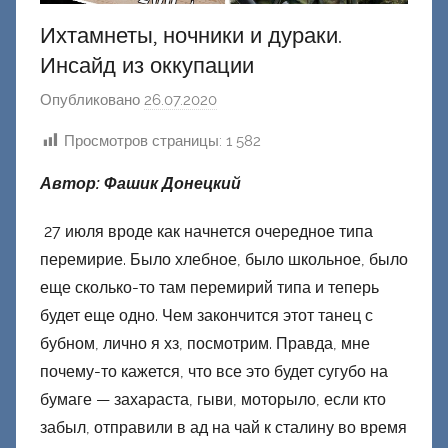
Ихтамнеты, ночники и дураки.
Инсайд из оккупации
Опубликовано
26.07.2020
а
в
Просмотров страницы:
1 582
т
о
Автор: Фашик Донецкий
р
о
27 июля вроде как начнется очередное типа
м
перемирие. Было хлебное, было школьное, было
Ф
еще сколько-то там перемирий типа и теперь
а
будет еще одно. Чем закончится этот танец с
ш
бубном, лично я хз, посмотрим. Правда, мне
и
почему-то кажется, что все это будет сугубо на
к
бумаге — захараста, гыви, моторыло, если кто
Д
забыл, отправили в ад на чай к сталину во время
о