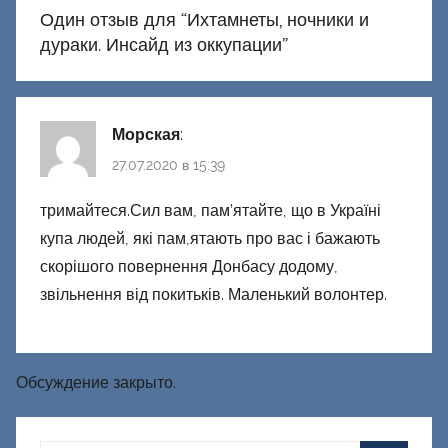
Один отзыв для “
Ихтамнеты, ночники и
дураки. Инсайд из оккупации
”
Морская
:
27.07.2020 в 15:39
тримайтеся.Сил вам, пам’ятайте, що в Україні
купа людей, які пам,ятають про вас і бажають
скорішого повернення Донбасу додому,
звільнення від покитьків. Маленький волонтер.
Обсуждение закрыто.