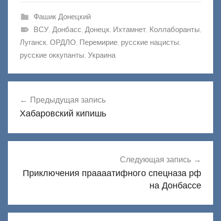
Фашик Донецкий
ВСУ
,
Донбасс
,
Донецк
,
Ихтамнет
,
Коллаборанты
,
Луганск
,
ОРДЛО
,
Перемирие
,
русские нацисты
,
русские оккупанты
,
Украина
Навигация
Предыдущая запись
по
Хабаровский кипишь
записям
Следующая запись
Приключения праааатифного спецназа рф
на Донбассе