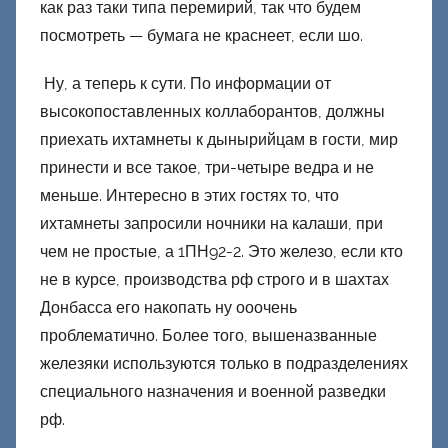
как раз таки типа перемирий, так что будем
н
посмотреть — бумага не краснеет, если шо.
е
ц
Ну, а теперь к сути. По информации от
к
высокопоставленных коллаборантов, должны
и
приехать ихтамнеты к дынырийцам в гости, мир
й
принести и все такое, три-четыре ведра и не
меньше. Интересно в этих гостях то, что
ихтамнеты запросили ночники на калаши, при
чем не простые, а 1ПН92-2. Это железо, если кто
не в курсе, производства рф строго и в шахтах
Донбасса его накопать ну ооочень
проблематично. Более того, вышеназванные
железяки используются только в подразделениях
специального назначения и военной разведки
рф.