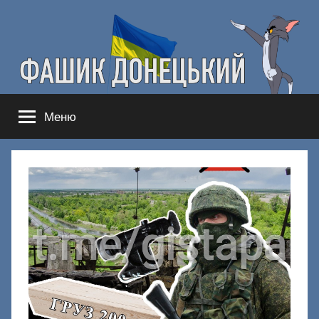
Перейти
к
содержимому
Фашик
Здесь
Меню
гнобят
Донецкий
русню