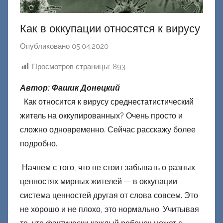
Как в оккупации относятся к вирусу
Опубликовано
05.04.2020
а
в
Просмотров страницы:
893
т
о
Автор: Фашик Донецкий
р
Как относится к вирусу среднестатистический
о
житель на оккупированных? Очень просто и
м
сложно одновременно. Сейчас расскажу более
Ф
подробно.
а
ш
Начнем с того, что не стоит забывать о разных
и
ценностях мирных жителей — в оккупации
к
система ценностей другая от слова совсем. Это
Д
не хорошо и не плохо, это нормально. Учитывая
о