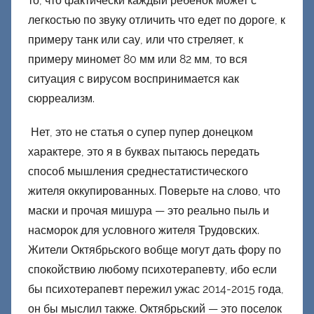
то, что фактически каждый ребенок может с
н
легкостью по звуку отличить что едет по дороге, к
е
примеру танк или сау, или что стреляет, к
ц
примеру миномет 80 мм или 82 мм, то вся
к
ситуация с вирусом воспринимается как
и
й
сюрреализм.
Нет, это не статья о супер пупер донецком
характере, это я в буквах пытаюсь передать
способ мышления среднестатистического
жителя оккупированных. Поверьте на слово, что
маски и прочая мишура — это реально пыль и
насморок для условного жителя Трудовских.
Жители Октябрьского вобще могут дать фору по
спокойствию любому психотерапевту, ибо если
бы психотерапевт пережил ужас 2014-2015 года,
он бы мыслил также. Октябрьский — это поселок