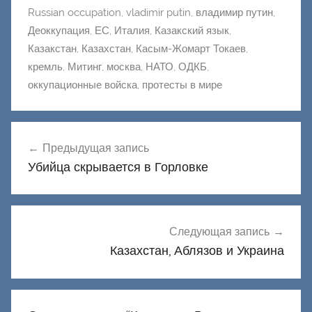
Russian occupation
,
vladimir putin
,
владимир путин
,
Деоккупация
,
ЕС
,
Италия
,
Казакский язык
,
Казакстан
,
Казахстан
,
Касым-Жомарт Токаев
,
кремль
,
Митинг
,
москва
,
НАТО
,
ОДКБ
,
оккупационные войска
,
протесты в мире
Навигация
Предыдущая запись
по
Убийца скрывается в Горловке
записям
Следующая запись
Казахстан, Аблязов и Украина