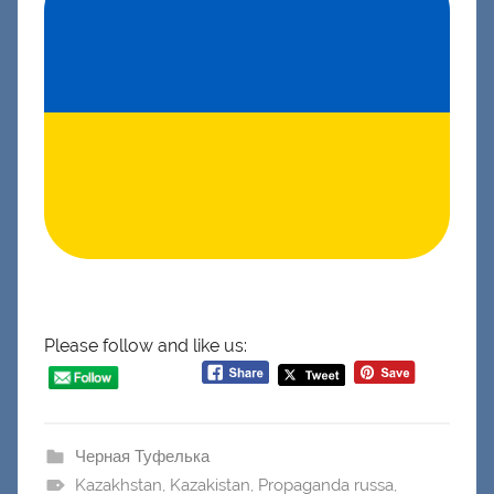
Please follow and like us:
Черная Туфелька
Kazakhstan
,
Kazakistan
,
Propaganda russa
,