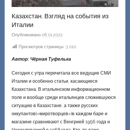
Казахстан. Взгляд на события из
Италии
Опубликовано
06.01.2022
а
в
Просмотров страницы:
3 010
т
о
Автор: Чёрная Туфелька
р
о
Сегодня с утра перечитала все ведущие СМИ
м
Италии и особенно статьи, касающиеся
Ф
Казахстана. В итальянском информационном
а
поле и вообще среди итальянцев сложившуюся
ш
ситуацию в Казахстане, а также русских
и
оккупантов(«миротворцев»)в каждом баре и
к
магазине сравнивают с Венгрией 1956 года и
Д
Чехословакией в 1968 года. Кто-то даже