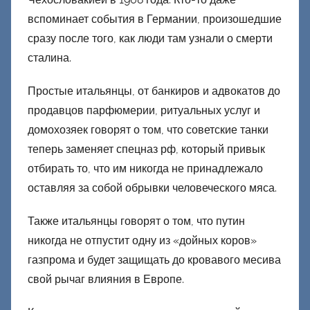
о
вспоминает события в Германии, произошедшие
н
сразу после того, как люди там узнали о смерти
е
сталина.
ц
к
Простые итальянцы, от банкиров и адвокатов до
и
продавцов парфюмерии, ритуальных услуг и
й
домохозяек говорят о том, что советские танки
теперь заменяет спецназ рф, который привык
отбирать то, что им никогда не принадлежало
оставляя за собой обрывки человеческого мяса.
Также итальянцы говорят о том, что путин
никогда не отпустит одну из «дойных коров»
газпрома и будет защищать до кровавого месива
свой рычаг влияния в Европе.