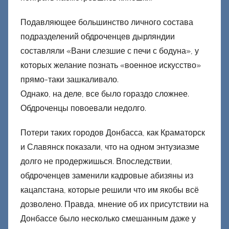
е
ц
Подавляющее большинство личного состава
к
подразделений обдроченцев дырляндии
и
составляли «Вани слезшие с печи с бодуна», у
й
которых желание познать «военное искусство»
прямо-таки зашкаливало.
Однако, на деле, все было гораздо сложнее.
Обдроченцы повоевали недолго.
Потери таких городов Донбасса, как Краматорск
и Славянск показали, что на одном энтузиазме
долго не продержишься. Впоследствии,
обдроченцев заменили кадровые абизяны из
кацапстана, которые решили что им якобы всё
дозволено. Правда, мнение об их присутствии на
Донбассе было несколько смешанным даже у