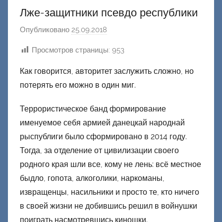
Лже-защитники псевдо республики
Опубликовано
25.09.2018
а
в
Просмотров страницы:
953
т
о
Как говорится, авторитет заслужить сложно, но
р
потерять его можно в один миг.
о
м
Террористическое банд формирование
Ф
именуемое себя армией данецкай народнай
а
рыспублиги было сформировано в 2014 году.
ш
Тогда, за отделение от цивилизации своего
и
родного края шли все, кому не лень: всё местное
к
быдло, гопота, алкоголики, наркоманы,
Д
извращенцы, насильники и просто те, кто ничего
о
в своей жизни не добившись решил в войнушки
н
поиграть насмотревшись киношки.