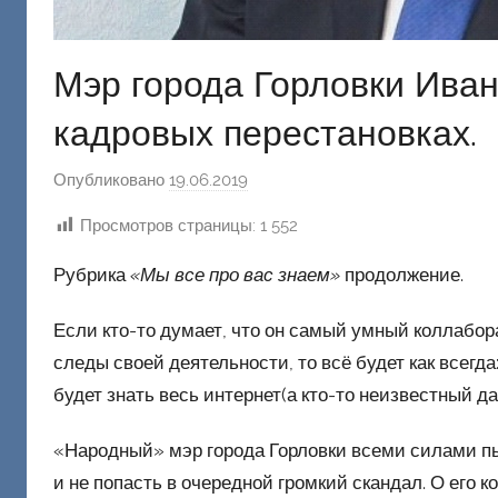
Мэр города Горловки Иван
кадровых перестановках.
Опубликовано
19.06.2019
а
в
Просмотров страницы:
1 552
т
о
Рубрика
«Мы все про вас знаем»
продолжение.
р
о
Если кто-то думает, что он самый умный коллабор
м
следы своей деятельности, то всё будет как всегд
Ф
будет знать весь интернет(а кто-то неизвестный д
а
ш
«Народный» мэр города Горловки всеми силами п
и
и не попасть в очередной громкий скандал. О его
к