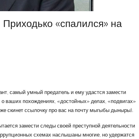
 Приходько «спалился» на
ант, самый умный предатель и ему удастся замести
а: о ваших похождениях, «достойных» делах, «подвигах»
аже скинет ссылочку про вас на почту мыгыбы дыныры).
ытается замести следы своей преступной деятельности
 коррупционных схемах наслышаны многие, но удержатся