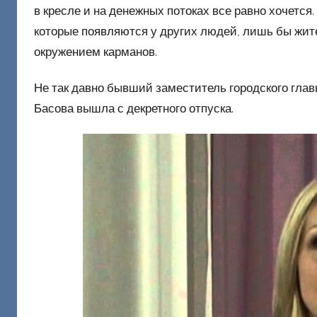
в кресле и на денежных потоках все равно хочется
Д
которые появляются у других людей, лишь бы жит
о
окружением карманов.
н
е
Не так давно бывший заместитель городского глав
ц
Басова вышла с декретного отпуска.
к
и
й