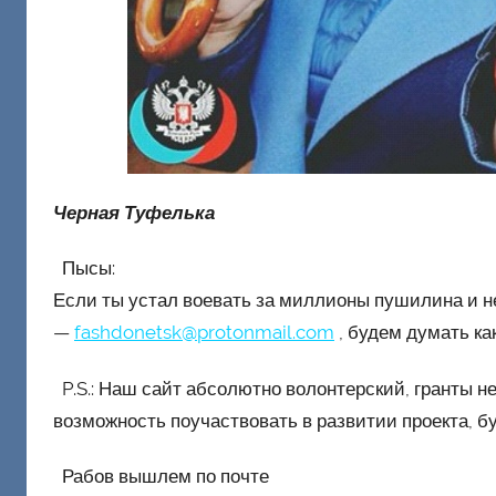
Черная Туфелька
Пысы:
Если ты устал воевать за миллионы пушилина и н
—
fashdonetsk@protonmail.com
, будем думать ка
P.S.: Наш сайт абсолютно волонтерский, гранты не
возможность поучаствовать в развитии проекта, б
Рабов вышлем по почте