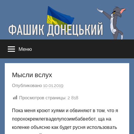
Перейти
к
содержимому
Фашик
Здесь
Меню
гнобят
Донецкий
русню
Мысли вслух
Опубликовано
10.01.2019
а
в
Просмотров страницы:
2 818
т
о
Пока меня кроют хуями и обвиняют в том, что я
р
порохокремлегваделупозимбабвебот, ща на
о
коленке объясню как будет русня использовать
м