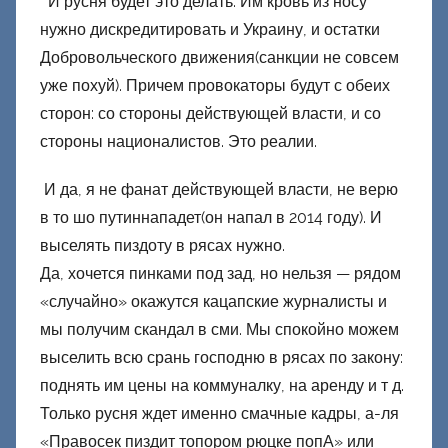
И русня будет это делать. Им кровь из носу
нужно дискредитировать и Украину, и остатки
Добровольческого движения(санкции не совсем
уже похуй). Причем провокаторы будут с обеих
сторон: со стороны действующей власти, и со
стороны националистов. Это реалии.
И да, я не фанат действующей власти, не верю
в то шо путиннападет(он напал в 2014 году). И
выселять пиздоту в рясах нужно.
Да, хочется пинками под зад, но нельзя — рядом
«случайно» окажутся кацапские журналисты и
мы получим скандал в сми. Мы спокойно можем
выселить всю срань господню в рясах по закону:
поднять им цены на коммуналку, на аренду и т д.
Только русня ждет именно смачные кадры, а-ля
«Правосек пиздит топором рюцке попА» или