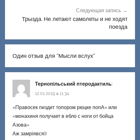
Следующая запись
Трызда. Не летают самолеты и не ходят
поезда
Один отзыв для “
Мысли вслух
”
Тернопільський птеродактиль
:
12.01.2019 в 11:34
«Правосек пиздит топором рюцке попА» или
«монахиня получает в ебло с ноги от бойца
Азова»
Аж замріявся))