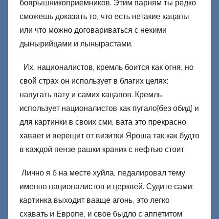
боярышникоприемников. Этим парням ты редко
сможешь доказать то, что есть нетакие кацапы
или что можно договариваться с некими
дынырийцами и лынырастами.
Их, националистов, кремль боится как огня, но
свой страх он использует в благих целях:
напугать вату и самих кацапов. Кремль
использует националистов как пугало[без обид] и
для картинки в своих сми, вата это прекрасно
хавает и верещит от визитки Яроша так как будто
в каждой пензе рашки краник с нефтью стоит.
Лично я б на месте хуйла, педалировал тему
именно националистов и церквей. Судите сами:
картинка выходит вааще агонь, это легко
схавать и Европе, и свое быдло с аппетитом