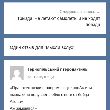
Следующая запись
Трызда. Не летают самолеты и не ходят
поезда
Один отзыв для “
Мысли вслух
”
Тернопільський птеродактиль
:
12.01.2019 в 11:34
«Правосек пиздит топором рюцке попА» или
«монахиня получает в ебло с ноги от бойца
Азова»
Аж замріявся))