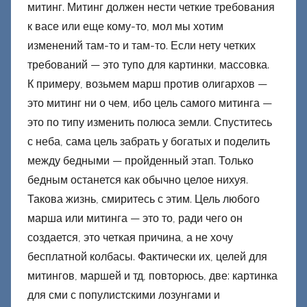
и
митинг. Митинг должен нести четкие требования
к
к васе или еще кому-то, мол мы хотим
Д
изменений там-то и там-то. Если нету четких
о
требований — это тупо для картинки, массовка.
н
К примеру, возьмем марш против олигархов —
е
это митинг ни о чем, ибо цель самого митинга —
ц
это по типу изменить полюса земли. Спуститесь
к
с неба, сама цель забрать у богатых и поделить
и
между бедными — пройденный этап. Только
й
бедным останется как обычно целое нихуя.
Такова жизнь, смиритесь с этим. Цель любого
марша или митинга — это то, ради чего он
создается, это четкая причина, а не хочу
бесплатной колбасы. Фактически их, целей для
митингов, маршей и тд, повторюсь, две: картинка
для сми с популистскими лозунгами и