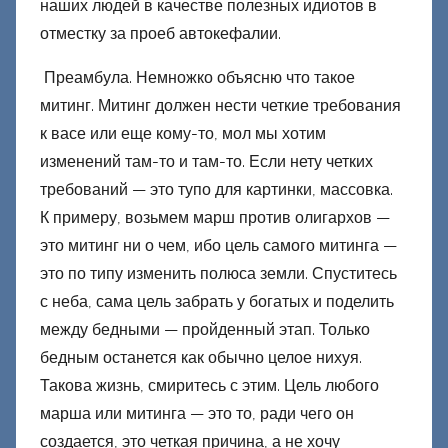
наших людей в качестве полезных идиотов в
Ф
отместку за проеб автокефалии.
а
ш
Преамбула. Немножко объясню что такое
и
митинг. Митинг должен нести четкие требования
к
к васе или еще кому-то, мол мы хотим
Д
изменений там-то и там-то. Если нету четких
о
требований — это тупо для картинки, массовка.
н
К примеру, возьмем марш против олигархов —
е
это митинг ни о чем, ибо цель самого митинга —
ц
это по типу изменить полюса земли. Спуститесь
к
с неба, сама цель забрать у богатых и поделить
и
между бедными — пройденный этап. Только
й
бедным останется как обычно целое нихуя.
Такова жизнь, смиритесь с этим. Цель любого
марша или митинга — это то, ради чего он
создается, это четкая причина, а не хочу