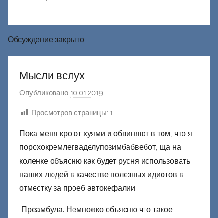
Обсуждение закрыто.
Мысли вслух
Опубликовано
10.01.2019
а
в
Просмотров страницы:
1
т
о
Пока меня кроют хуями и обвиняют в том, что я
р
порохокремлегваделупозимбабвебот, ща на
о
коленке объясню как будет русня использовать
м
наших людей в качестве полезных идиотов в
Ф
отместку за проеб автокефалии.
а
ш
Преамбула. Немножко объясню что такое