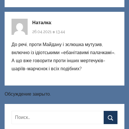
Наталка
:
26.04.2021 в 13:44
До речі, проти Майдану і зєлюшка мутузив,
включно із ідіотськими «ебанітавимі палачкамі».
А що вже говорити проти інших мертечуків-
шаріїв-марчєнок і всіх подібних?
Обсуждение закрыто.