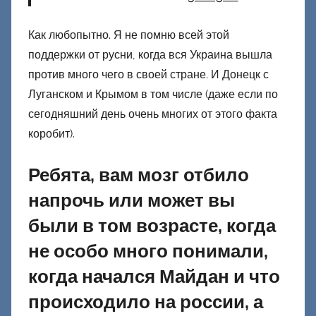
о
н
Как любопытно. Я не помню всей этой
е
поддержки от русни, когда вся Украина вышла
ц
против много чего в своей стране. И Донецк с
к
Луганском и Крымом в том числе (даже если по
и
й
сегодняшний день очень многих от этого факта
коробит).
Ребята, вам мозг отбило
напрочь или может вы
были в том возрасте, когда
не особо много понимали,
когда начался Майдан и что
происходило на россии, а