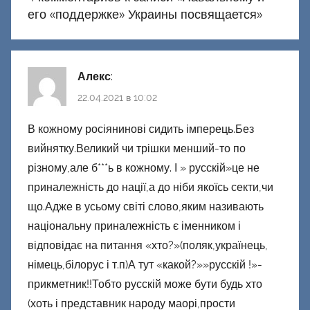
его «поддержке» Украины посвящается
»
Алекс
:
22.04.2021 в 10:02
В кожному росіянинові сидить імперець.Без
вийнятку.Великий чи трішки менший-то по
різному,але б***ь в кожному. І » русскій»це не
приналежність до нації,а до ніби якоїсь секти,чи
що.Адже в усьому світі слово,яким називають
національну приналежність є іменником і
відповідає на питання «хто?»(поляк,українець,
німець,білорус і т.п)А тут «какой?»»русскій !»-
прикметник!!Тобто русскій може бути будь хто
(хоть і представник народу маорі,прости