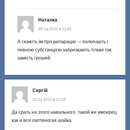
Наталка
:
26.04.2021 в 13:46
А скажіть їм про репарацію — полопають і
певною субстанцією забризкають тільки так,
замість грошей.
Сергій
:
22.04.2021 в 21:08
Да срать на этого навального, такой же имперец
как и вся лаптеногая шайка.