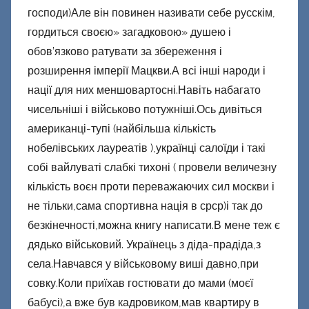
господи)Але він повинен називати себе русскім,
гордиться своєю» загадковою» душею і
обов’язково ратувати за збереження і
розширення імперії Мацкви.А всі інші народи і
нації для них меншовартосні.Навіть набагато
чисельніші і військово потужніші.Ось дивіться
американці-тупі (найбільша кількість
нобелівських лауреатів ),українці салоїди і такі
собі вайлуваті слабкі тихоні ( провели величезну
кількість воєн проти переважаючих сил москви і
не тільки,сама спортивна нація в срср)і так до
безкінечності,можна книгу написати.В мене теж є
дядько військовий. Українець з діда-прадіда,з
села.Навчався у військовому виші давно,при
совку.Коли приїхав гостювати до мами (моєї
бабусі),а вже був кадровиком,мав квартиру в