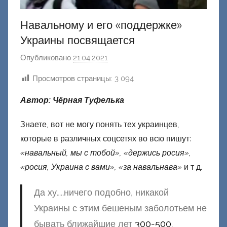
Навальному и его «поддержке»
Украины посвящается
Опубликовано
21.04.2021
а
в
Просмотров страницы:
3 094
т
о
Автор: Чёрная Туфелька
р
о
Знаете, вот не могу понять тех украинцев,
м
которые в различных соцсетях во всю пишут:
Ф
«навальный, мы с тобой», «держись росия»,
а
«росия, Украина с вами», «за навальнава»
и т д.
ш
и
Да ху…..ничего подобно, никакой
к
Украины с этим бешеным заболотьем не
Д
бывать ближайшие лет
300-500
.