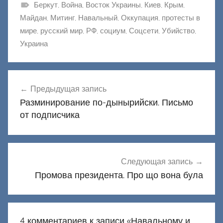
Беркут
,
Война
,
Восток Украины
,
Киев
,
Крым
,
Майдан
,
Митинг
,
Навальный
,
Оккупация
,
протесты в
мире
,
русский мир
,
РФ
,
социум
,
Соцсети
,
Убийство
,
Украина
Навигация
Предыдущая запись
по
Разминирование по-дынырийски. Письмо
записям
от подписчика
Следующая запись
Промова президента. Про що вона була
4 комментариев к записи «
Навальному и