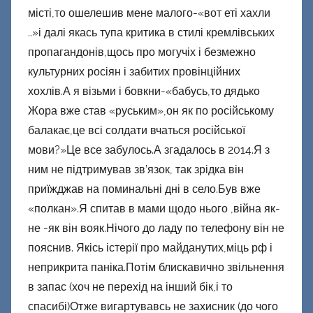
місті,то ошелешив мене малого-«вот еті хахли
..»і далі якась тупа критика в стилі кремлівських
пропагандонів,щось про могучіх і безмежно
культурних росіян і забитих провінційних
хохлів.А я візьми і бовкни-«бабусь,то дядько
Жора вже став «руським»,он як по російському
балакає,це всі солдати вчаться російської
мови?»Це все забулось.А згадалось в 2014.Я з
ним не підтримував зв’язок, так зрідка він
приїжджав на поминальні дні в село.Був вже
«полкан».Я спитав в мами щодо нього ,війна як-
не -як він вояк.Нічого до ладу по телефону він не
пояснив. Якісь істерії про майданутих,міць рф і
неприкрита паніка.Потім блискавично звільнення
в запас (хоч не перехід на інший бік,і то
спасибі)Отже вигартувавсь не захисник (до чого