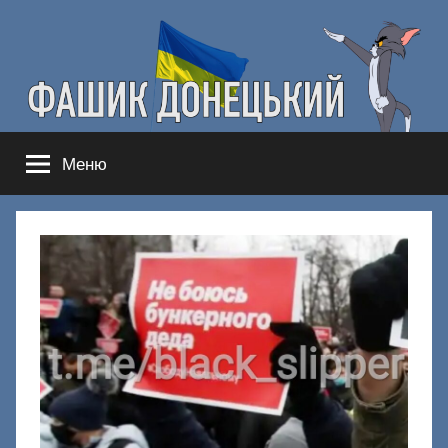
Перейти
к
содержимому
Фашик
Здесь
Меню
гнобят
Донецкий
русню