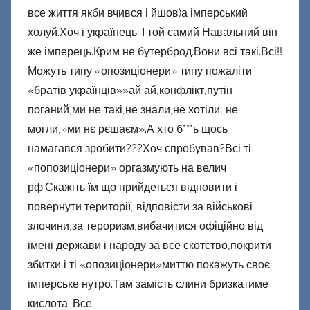
все життя якби вчився і йшов)а імперський
холуй.Хоч і українець. І той самий Навальний він
же імперець.Крим не бутерброд.Вони всі такі.Всі!!
Можуть типу «опозиціонери» типу пожаліти
«братів українців»»ай ай,конфлікт,путін
поганий,ми не такі,не знали,не хотіли, не
могли,»ми нє рєшаєм».А хто б***ь щось
намагався зробити???Хоч спробував?Всі ті
«попозиціонери» оргазмують на велич
рф.Скажіть їм що прийдеться відновити і
повернути території, відповісти за військові
злочини,за тероризм,вибачитися офіційно від
імені держави і народу за все скотство,покрити
збитки і ті «опозиціонери»миттю покажуть своє
імперське нутро.Там замість слини бризкатиме
кислота. Все.