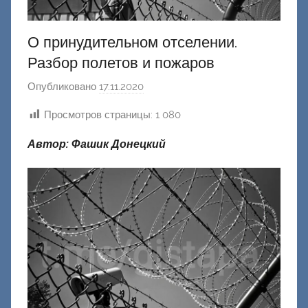
О принудительном отселении.
Разбор полетов и пожаров
Опубликовано
17.11.2020
а
в
Просмотров страницы:
1 080
т
о
Автор: Фашик Донецкий
р
о
м
Ф
а
ш
и
к
Д