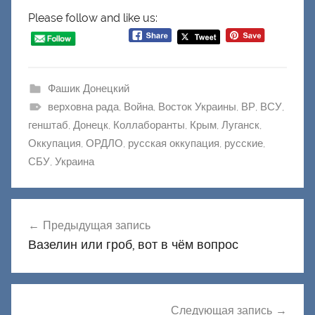
Please follow and like us:
Фашик Донецкий
верховна рада
,
Война
,
Восток Украины
,
ВР
,
ВСУ
,
генштаб
,
Донецк
,
Коллаборанты
,
Крым
,
Луганск
,
Оккупация
,
ОРДЛО
,
русская оккупация
,
русские
,
СБУ
,
Украина
Навигация
Предыдущая запись
по
Вазелин или гроб, вот в чём вопрос
записям
Следующая запись