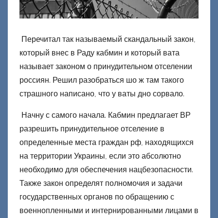
о
н
е
Перечитал так называемый скандальный закон,
ц
который внес в Раду кабмин и который вата
к
называет законом о принудительном отселении
и
россиян. Решил разобраться шо ж там такого
й
страшного написано, что у ваты дно сорвало.
Начну с самого начала. Кабмин предлагает ВР
разрешить принудительное отселение в
определенные места граждан рф, находящихся
на территории Украины, если это абсолютно
необходимо для обеспечения нацбезопасности.
Также закон определят полномочия и задачи
государственных органов по обращению с
военнопленными и интернированными лицами в