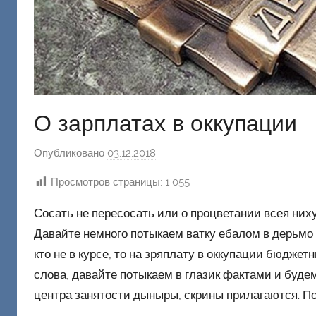
О зарплатах в оккупации
Опубликовано
03.12.2018
а
в
Просмотров страницы:
1 055
т
о
Сосать не пересосать или о процветании всея ниху
р
Давайте немного потыкаем ватку ебалом в дерьмо 
о
кто не в курсе, то на зряплату в оккупации бюджет
м
слова, давайте потыкаем в глазик фактами и буде
Ф
центра занятости дыныры, скрины прилагаются. П
а