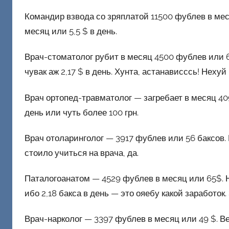
Командир взвода со зряплатой 11500 фублев в меся
месяц или 5,5 $ в день.
Врач-стоматолог рубит в месяц 4500 фублев или 65
чувак аж 2,17 $ в день. Хунта, астанависссь! Неху
Врач ортопед-травматолог — загребает в месяц 409
день или чуть более 100 грн.
Врач отоларинголог — 3917 фублев или 56 баксов. 
стоило учиться на врача, да.
Паталогоанатом — 4529 фублев в месяц или 65$. 
ибо 2,18 бакса в день — это ояебу какой заработок.
Врач-нарколог — 3397 фублев в месяц или 49 $. Ве