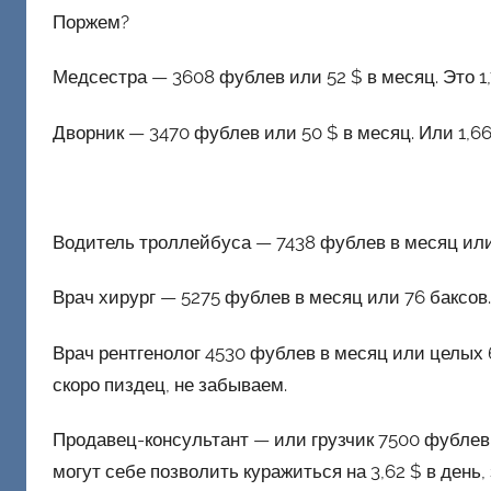
ш
Поржем?
и
к
Медсестра — 3608 фублев или 52 $ в месяц. Это 1,7
Д
о
Дворник — 3470 фублев или 50 $ в месяц. Или 1,66 
н
е
ц
к
Водитель троллейбуса — 7438 фублев в месяц или 1
и
й
Врач хирург — 5275 фублев в месяц или 76 баксов.
Врач рентгенолог 4530 фублев в месяц или целых 6
скоро пиздец, не забываем.
Продавец-консультант — или грузчик 7500 фублев
могут себе позволить куражиться на 3,62 $ в день,