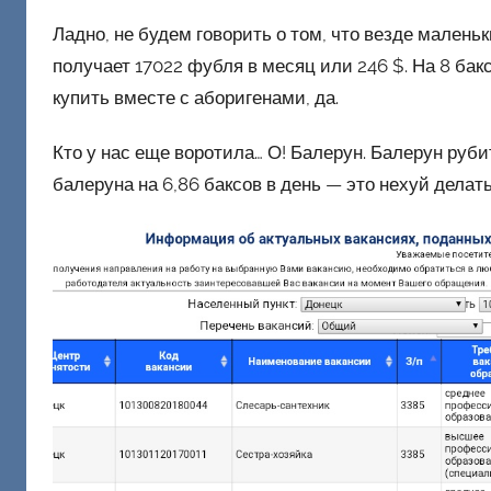
Ладно, не будем говорить о том, что везде малень
получает 17022 фубля в месяц или 246 $. На 8 бак
купить вместе с аборигенами, да.
Кто у нас еще воротила… О! Балерун. Балерун руб
балеруна на 6,86 баксов в день — это нехуй делат