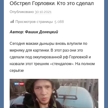
Обстрел Горловки. Кто это сделал
Опубликовано
30.10.2021
а
в
Просмотров страницы:
5 088
т
о
Автор: Фашик Донецкий
р
о
Сегодня макаки дыныры вновь влупили по
м
мирняку для картинки. В этот раз они это
Ф
сделали под оккупированной рф Горловкой и
а
назвали этот трешняк «стендапом». На полном
ш
серьёзе
и
к
Д
о
н
е