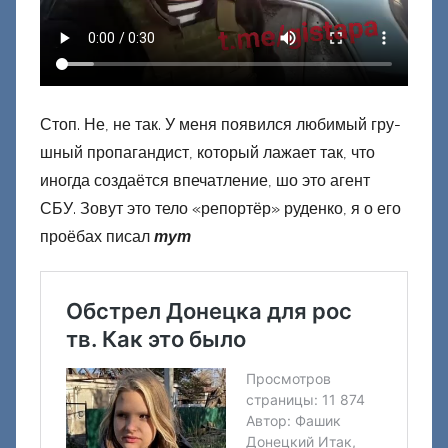
ц
к
и
й
Стоп. Не, не так. У меня появился любимый гру-
шный пропагандист, который лажает так, что
иногда создаётся впечатление, шо это агент
СБУ. Зовут это тело «репортёр» руденко, я о его
проёбах писал
тут