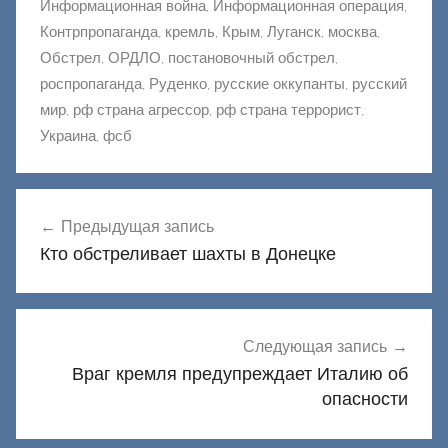
Информационная война
,
Информационная операция
,
Контрпропаганда
,
кремль
,
Крым
,
Луганск
,
москва
,
Обстрел
,
ОРДЛО
,
постановочный обстрел
,
роспропаганда
,
Руденко
,
русские оккупанты
,
русский
мир
,
рф страна агрессор
,
рф страна террорист
,
Украина
,
фсб
Навигация
Предыдущая запись
по
Кто обстреливает шахты в Донецке
записям
Следующая запись
Враг кремля предупреждает Италию об
опасности