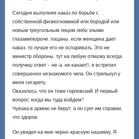
Д
о
Сегодня выполняя наказ по борьбе с
н
собственной физиогномикой или бородой или
е
новым треугольным лицом либо злыми
ц
глазами(короче, пацаны, если женщина дает
к
наказ, то лучше его не оспаривать. Это не
и
министр обороны, тут на любую отмазку всегда
й
получиш ответ – не-а, не канает!), я встретил
совершенно незнакомого чела. Он стрельнул у
меня сигарету.
Оказалось, что он тоже горловский. И первый
вопрос: когда мы туда войдем?
Чувака в армию не берут, а он сует им справки,
что здоров.
Он увидел на мне черно-красную нашивку. Я