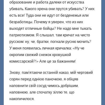
образование и работа далеки от искусства
убивать. Какого хрена они прутся убивать? У них
есть все! Туда они не идут от безденежья или
безработицы. Почему я уверен, что из них
выходят отличные бойцы? Не надо мне тыкать
патриотизмом. Я слышал, там кричат на чисто
русском: ну, че, братки, погнали русню мочить?
У меня появилась личная кричалка: «Ну че
окропим свежий снежок кровушкой
комиссарской?!» Але це за бажанням!
Знову, пам’ятаючи останній наказ, мій черговий
сорян перед однією паночкою, я обіцяв
наповнити свій сосуд чимось добрішим,
наповнюю, але спочатку зіллю те, що
накопичилося.