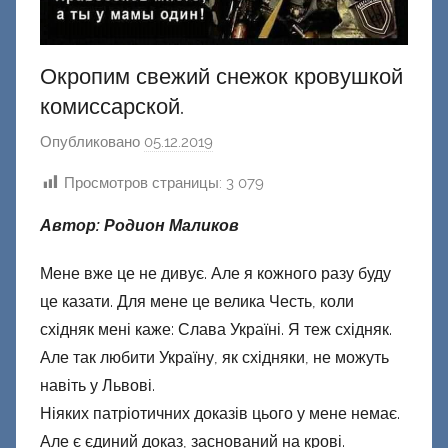
Окропим свежий снежок кровушкой
комиссарской.
Опубликовано
05.12.2019
а
в
Просмотров страницы:
3 079
т
о
Автор: Родион Маликов
р
о
Мене вже це не дивує. Але я кожного разу буду
м
це казати. Для мене це велика Честь, коли
Ф
східняк мені каже: Слава Україні. Я теж східняк.
а
Але так любити Україну, як східняки, не можуть
ш
навіть у Львові.
и
Ніяких патріотичних доказів цього у мене немає.
к
Але є єдиний доказ, заснований на крові.