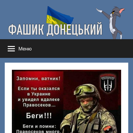
Перейти
к
содержимому
Фашик
Здесь
Меню
гнобят
Донецкий
русню