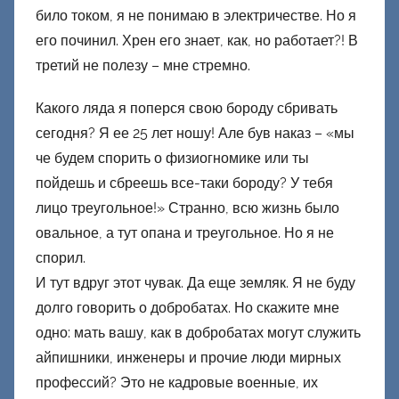
било током, я не понимаю в электричестве. Но я
его починил. Хрен его знает, как, но работает?! В
третий не полезу – мне стремно.
Какого ляда я поперся свою бороду сбривать
сегодня? Я ее 25 лет ношу! Але був наказ – «мы
че будем спорить о физиогномике или ты
пойдешь и сбреешь все-таки бороду? У тебя
лицо треугольное!» Странно, всю жизнь было
овальное, а тут опана и треугольное. Но я не
спорил.
И тут вдруг этот чувак. Да еще земляк. Я не буду
долго говорить о добробатах. Но скажите мне
одно: мать вашу, как в добробатах могут служить
айпишники, инженеры и прочие люди мирных
профессий? Это не кадровые военные, их