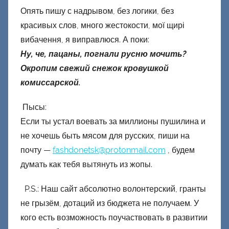
Опять пишу с надрывом, без логики, без
красивых слов, много жестокости, мої щирі
вибачення, я виправлюся. А поки:
Ну, че, пацаны, погнали русню мочить?
Окропим свежий снежок кровушкой
комиссарской.
Пысы:
Если ты устал воевать за миллионы пушилина и
не хочешь быть мясом для русских, пиши на
почту —
fashdonetsk@protonmail.com
, будем
думать как тебя вытянуть из жопы.
P.S.: Наш сайт абсолютно волонтерский, гранты
не грызём, дотаций из бюджета не получаем. У
кого есть возможность поучаствовать в развитии