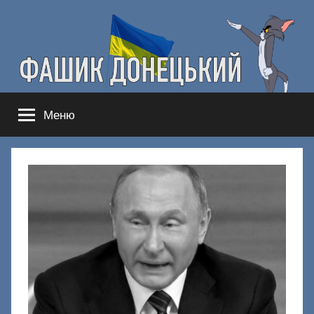
Перейти
к
содержимому
Фашик
Здесь
Меню
гнобят
Донецкий
русню