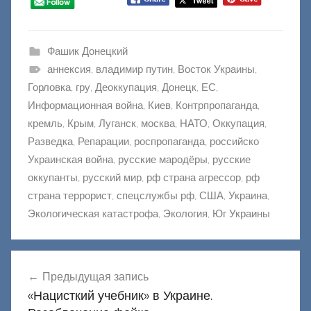
Фашик Донецкий
аннексия
,
владимир путин
,
Восток Украины
,
Горловка
,
гру
,
Деоккупация
,
Донецк
,
ЕС
,
Информационная война
,
Киев
,
Контрпропаганда
,
кремль
,
Крым
,
Луганск
,
москва
,
НАТО
,
Оккупация
,
Разведка
,
Репарации
,
роспропаганда
,
российско
Украинская война
,
русские мародёры
,
русские
оккупанты
,
русский мир
,
рф страна агрессор
,
рф
страна террорист
,
спецслужбы рф
,
США
,
Украина
,
Экологическая катастрофа
,
Экология
,
Юг Украины
Навигация
Предыдущая запись
по
«Нацисткий учебник» в Украине.