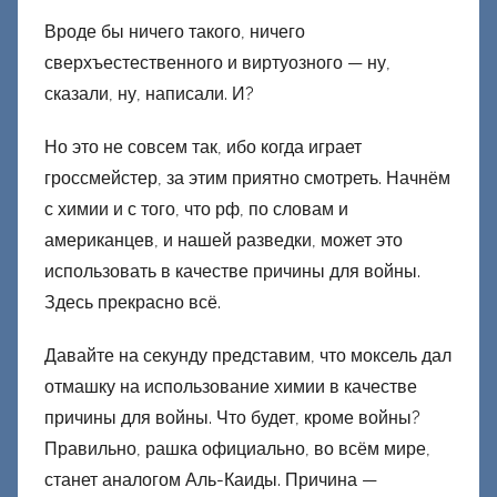
о
Вроде бы ничего такого, ничего
н
сверхъестественного и виртуозного — ну,
е
сказали, ну, написали. И?
ц
к
Но это не совсем так, ибо когда играет
и
гроссмейстер, за этим приятно смотреть. Начнём
й
с химии и с того, что рф, по словам и
американцев, и нашей разведки, может это
использовать в качестве причины для войны.
Здесь прекрасно всё.
Давайте на секунду представим, что моксель дал
отмашку на использование химии в качестве
причины для войны. Что будет, кроме войны?
Правильно, рашка официально, во всём мире,
станет аналогом Аль-Каиды. Причина —