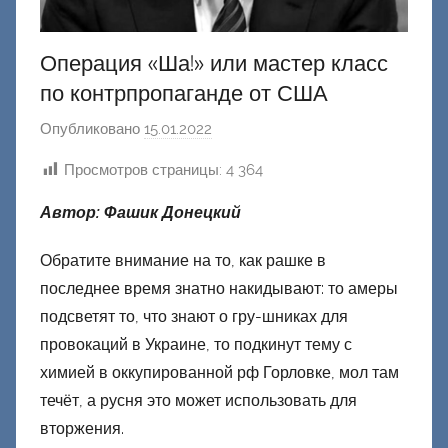
Операция «Ша!» или мастер класс
по контрпропаганде от США
Опубликовано
15.01.2022
а
в
Просмотров страницы:
4 364
т
о
Автор: Фашик Донецкий
р
о
Обратите внимание на то, как рашке в
м
последнее время знатно накидывают: то амеры
Ф
подсветят то, что знают о гру-шниках для
а
провокаций в Украине, то подкинут тему с
ш
химией в оккупированной рф Горловке, мол там
и
течёт, а русня это может использовать для
к
вторжения.
Д