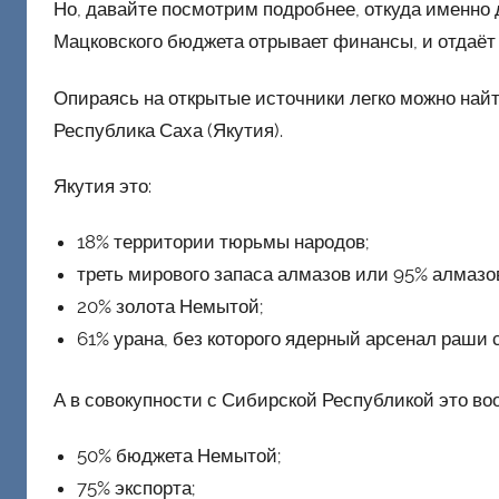
Но, давайте посмотрим подробнее, откуда именно д
ш
Мацковского бюджета отрывает финансы, и отдаёт
и
к
Опираясь на открытые источники легко можно най
Д
Республика Саха (Якутия).
о
н
Якутия это:
е
ц
18% территории тюрьмы народов;
к
треть мирового запаса алмазов или 95% алмазо
и
20% золота Немытой;
й
61% урана, без которого ядерный арсенал раши 
А в совокупности с Сибирской Республикой это в
50% бюджета Немытой;
75% экспорта;