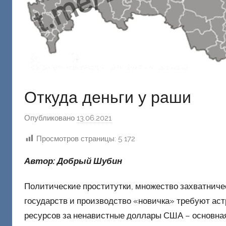
Откуда деньги у раши
Опубликовано
13.06.2021
а
в
Просмотров страницы:
5 172
т
о
Автор: Добрый Шубин
р
о
Политические проститутки, множество захватниче
м
государств и производство «новичка» требуют аст
Ф
ресурсов за ненавистные доллары США – основная 
а