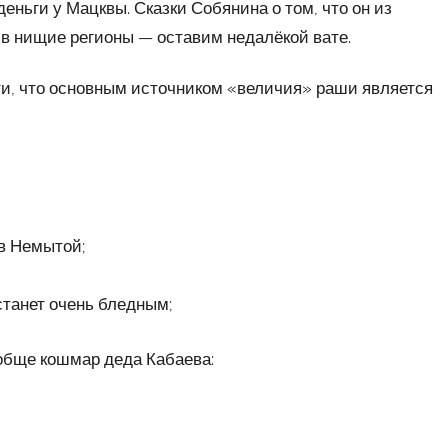
еньги у Мацквы. Сказки Собянина о том, что он из
 в нищие регионы — оставим недалёкой вате.
ти, что основным источником «величия» раши является
в Немытой;
станет очень бледным;
ообще кошмар деда Кабаева: