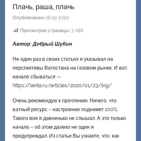
Плачь, раша, плачь
Опубликовано
06.02.2020
а
в
Просмотров страницы:
3 086
т
о
Автор: Добрый Шубин
р
о
Не один раз в своих статьях я указывал на
м
перспективы Ватостана на газовом рынке. И вот,
Ф
начало сбываться —
а
https://lenta.ru/articles/2020/01/23/lng/
ш
и
Очень рекомендую к прочтению. Ничего, что
к
ватный ресурс – настроение поднимет 100%.
Д
Такого воя я давненько не слышал. А это только
о
начало – об этом далеко не один я
н
предупреждал. Из статьи Вы узнаете, что, как
е