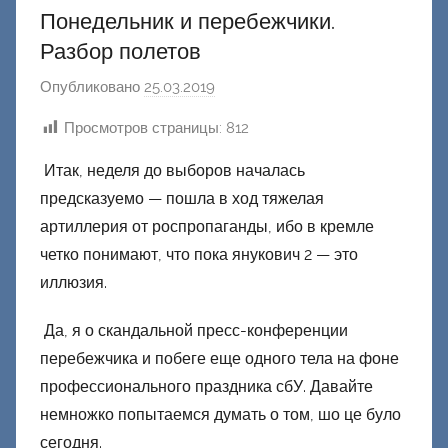
Понедельник и перебежчики.
Разбор полетов
Опубликовано
25.03.2019
а
в
Просмотров страницы:
812
т
о
Итак, неделя до выборов началась
р
предсказуемо — пошла в ход тяжелая
о
артиллерия от роспропаганды, ибо в кремле
м
четко понимают, что пока янукович 2 — это
Ф
иллюзия.
а
ш
Да, я о скандальной пресс-конференции
и
перебежчика и побеге еще одного тела на фоне
к
профессионального праздника сбУ. Давайте
Д
немножко попытаемся думать о том, шо це було
о
сегодня.