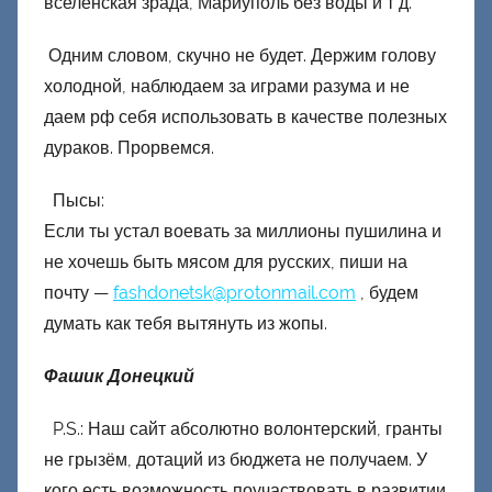
вселенская зрада, Мариуполь без воды и т д.
Одним словом, скучно не будет. Держим голову
холодной, наблюдаем за играми разума и не
даем рф себя использовать в качестве полезных
дураков. Прорвемся.
Пысы:
Если ты устал воевать за миллионы пушилина и
не хочешь быть мясом для русских, пиши на
почту —
fashdonetsk@protonmail.com
, будем
думать как тебя вытянуть из жопы.
Фашик Донецкий
P.S.: Наш сайт абсолютно волонтерский, гранты
не грызём, дотаций из бюджета не получаем. У
кого есть возможность поучаствовать в развитии