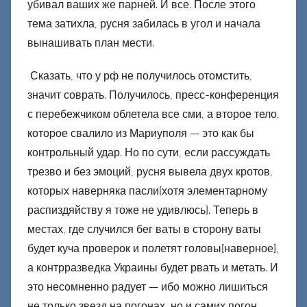
убивал ваших же парней. И все. После этого
тема затихла, русня забилась в угол и начала
вынашивать план мести.
Сказать, что у рф не получилось отомстить,
значит соврать. Получилось, пресс-конференция
с перебежчиком облетела все сми, а второе тело,
которое свалило из Мариуполя — это как бы
контрольный удар. Но по сути, если рассуждать
трезво и без эмоций, русня вывела двух кротов,
которых наверняка пасли[хотя элементарному
распиздяйству я тоже не удивлюсь]. Теперь в
местах, где случился бег ваты в сторону ваты
будет куча проверок и полетят головы[наверное],
а контрразведка Украины будет рвать и метать. И
это несомненно радует — ибо можно лишиться
не только звезд на погонах, но и самих погон.