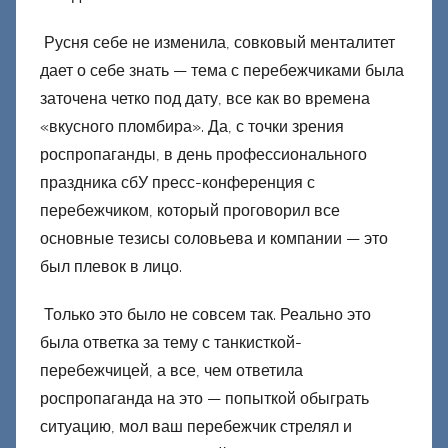
н
е
Русня себе не изменила, совковый менталитет
ц
дает о себе знать — тема с перебежчиками была
к
заточена четко под дату, все как во времена
и
«вкусного пломбира».
Да, с точки зрения
й
роспропаганды, в день профессионального
праздника сбУ пресс-конференция с
перебежчиком, который проговорил все
основные тезисы соловьева и компании — это
был плевок в лицо.
Только это было не совсем так. Реально это
была ответка за тему с танкисткой-
перебежчицей, а все, чем ответила
роспропаганда на это — попыткой обыграть
ситуацию, мол ваш перебежчик стрелял и