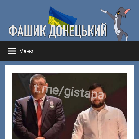
Перейти
к
содержимому
Фашик
Здесь
Меню
гнобят
Донецкий
русню