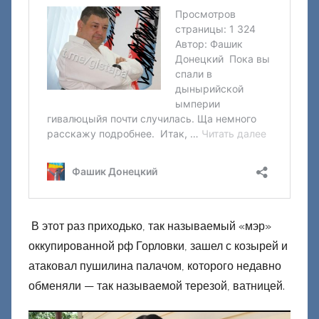
н
е
ц
к
и
й
В этот раз приходько, так называемый «мэр»
оккупированной рф Горловки, зашел с козырей и
атаковал пушилина палачом, которого недавно
обменяли — так называемой терезой, ватницей.