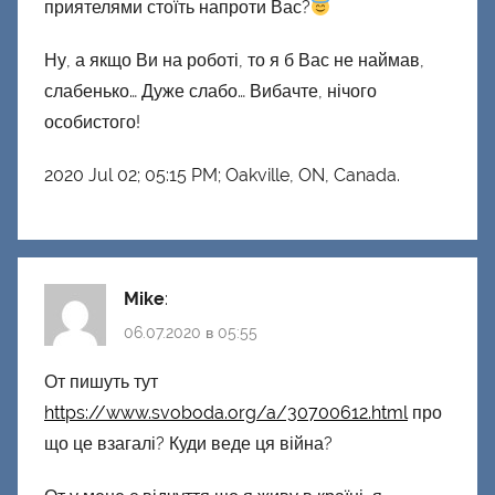
приятелями стоїть напроти Вас?
Ну, а якщо Ви на роботі, то я б Вас не наймав,
слабенько… Дуже слабо… Вибачте, нічого
особистого!
2020 Jul 02; 05:15 PM; Oakville, ON, Canada.
Mike
:
06.07.2020 в 05:55
От пишуть тут
https://www.svoboda.org/a/30700612.html
про
що це взагалі? Куди веде ця війна?