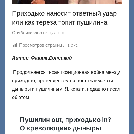
Приходько наносит ответный удар
или как тереза топит пушилина
Опубликовано
01.07.2020
а
в
Просмотров страницы:
1 071
т
о
Автор: Фашик Донецкий
р
о
Продолжается тихая позиционная война между
м
приходько, претендентом на пост главмакаки
Ф
дыныры и пушилиным. Я, кстати, недавно писал
а
об этом
ш
и
к
Д
о