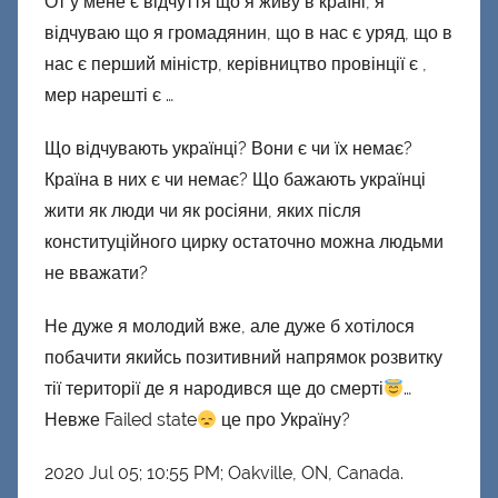
От у мене є відчуття що я живу в країні, я
відчуваю що я громадянин, що в нас є уряд, що в
нас є перший міністр, керівництво провінції є ,
мер нарешті є …
Що відчувають українці? Вони є чи їх немає?
Країна в них є чи немає? Що бажають українці
жити як люди чи як росіяни, яких після
конституційного цирку остаточно можна людьми
не вважати?
Не дуже я молодий вже, але дуже б хотілося
побачити якийсь позитивний напрямок розвитку
тії території де я народився ще до смерті
…
Невже Failed state
це про Україну?
2020 Jul 05; 10:55 PM; Oakville, ON, Canada.