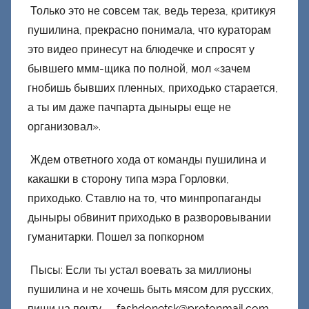
Только это не совсем так, ведь тереза, критикуя
пушилина, прекрасно понимала, что кураторам
это видео принесут на блюдечке и спросят у
бывшего ммм-щика по полной, мол «зачем
гнобишь бывших пленных, приходько старается,
а ты им даже пачпарта дыныры еще не
организовал».
Ждем ответного хода от команды пушилина и
какашки в сторону типа мэра Горловки,
приходько. Ставлю на то, что минпропаганды
дыныры обвинит приходько в разворовывании
гуманитарки. Пошел за попкорном
Пысы: Если ты устал воевать за миллионы
пушилина и не хочешь быть мясом для русских,
пиши на почту —
fashdonetsk@protonmail.com
,