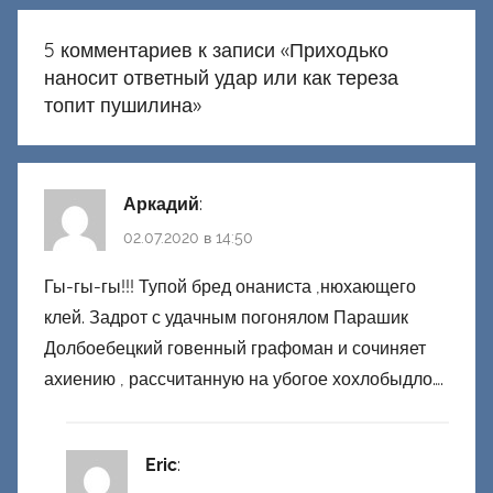
5 комментариев к записи «
Приходько
наносит ответный удар или как тереза
топит пушилина
»
Аркадий
:
02.07.2020 в 14:50
Гы-гы-гы!!! Тупой бред онаниста ,нюхающего
клей. Задрот с удачным погонялом Парашик
Долбоебецкий говенный графоман и сочиняет
ахиению , рассчитанную на убогое хохлобыдло….
Eric
: