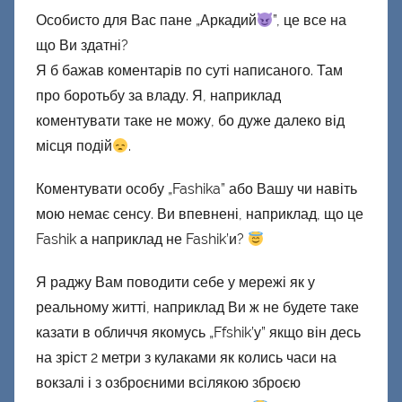
Особисто для Вас пане „Аркадий
”, це все на
що Ви здатні?
Я б бажав коментарів по суті написаного. Там
про боротьбу за владу. Я, наприклад
коментувати таке не можу, бо дуже далеко від
місця подій
.
Коментувати особу „Fashika” або Вашу чи навіть
мою немає сенсу. Ви впевнені, наприклад, що це
Fashik а наприклад не Fashik’и?
Я раджу Вам поводити себе у мережі як у
реальному житті, наприклад Ви ж не будете таке
казати в обличчя якомусь „Ffshik’у” якщо він десь
на зріст 2 метри з кулаками як колись часи на
вокзалі і з озброєними всілякою зброєю