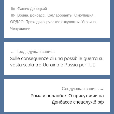
Фашик Донецкий
Война
,
Донбасс
,
Коллаборанты
,
Оккупация
,
ОРДЛО
,
Приходько
,
русские оккупанты
,
Украина
,
Чепушилин
Навигация
Предыдущая запись
по
Sulle conseguenze di una possibile guerra su
записям
vasta scala tra Ucraina e Russia per l’UE
Следующая запись
Рома и асланбек. О присутсвии на
Донбассе спецслужб рф