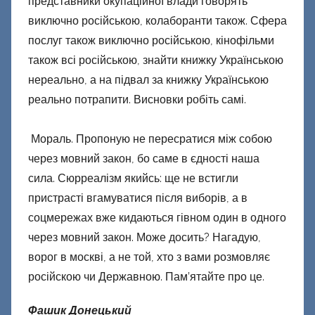
представники окупаційної влади говорять
виключно російською, колаборанти також. Сфера
послуг також виключно російською, кінофільми
також всі російською, знайти книжку Українською
нереально, а на підвал за книжку Українською
реально потрапити. Висновки робіть самі.
Мораль. Пропоную не пересратися між собою
через мовний закон, бо саме в єдності наша
сила. Сюрреалізм якийсь: ще не встигли
пристрасті вгамуватися після виборів, а в
соцмережах вже кидаються гівном один в одного
через мовний закон. Може досить? Нагадую,
ворог в москві, а не той, хто з вами розмовляє
російскою чи Державною. Пам’ятайте про це.
Фашик Донецький