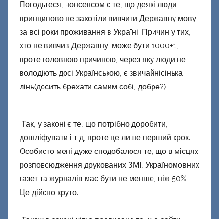
Погодьтеся, нонсенсом є те, що деякі люди
о
принципово не захотіли вивчити Державну мову
н
е
за всі роки проживання в Україні. Причин у тих,
ц
хто не вивчив Державну, може бути 1000+1,
к
проте головною причиною, через яку люди не
и
володіють досі Українською, є звичайнісінька
й
лінь(досить брехати самим собі, добре?)
Так, у законі є те, що потрібно доробити,
дошліфувати і т д, проте це лише перший крок.
Особисто мені дуже сподобалося те, що в місцях
розповсюдження друкованих ЗМІ, Україномовних
газет та журналів має бути не менше, ніж 50%.
Це дійсно круто.