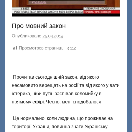
Про мовний закон
Опубликовано
25.04.2019
а
в
Просмотров страницы:
3 112
т
о
р
о
Прочитав сьогоднішній закон, від якого
м
несамовито верещать на росії та від якого у вати
Ф
істерика, ніби путін заспівав коломийку в
а
прямому ефірі. Чесно, мені сподобалося.
ш
и
Це нормально, коли людина, що проживає на
к
території України, повинна знати Українську.
Д