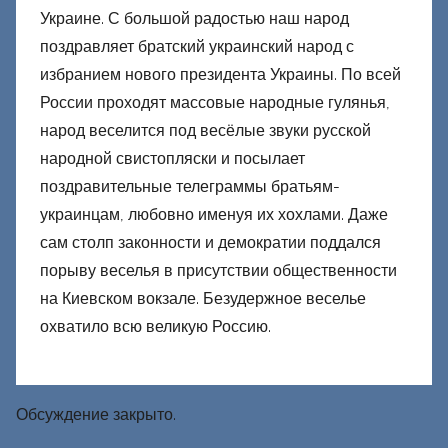
Украине. С большой радостью наш народ
поздравляет братский украинский народ с
избранием нового президента Украины. По всей
России проходят массовые народные гулянья,
народ веселится под весёлые звуки русской
народной свистопляски и посылает
поздравительные телеграммы братьям-
украинцам, любовно именуя их хохлами. Даже
сам столп законности и демократии поддался
порыву веселья в присутствии общественности
на Киевском вокзале. Безудержное веселье
охватило всю великую Россию.
Обсуждение закрыто.