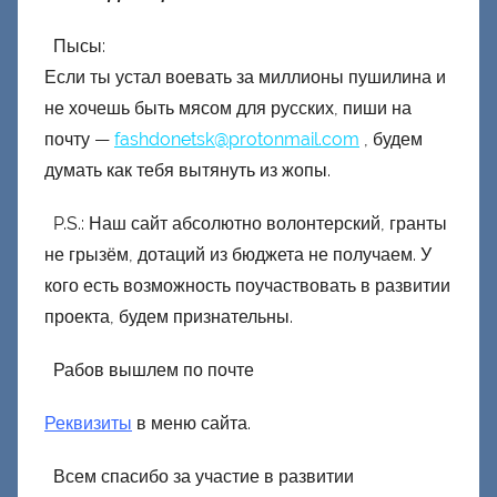
Пысы:
Если ты устал воевать за миллионы пушилина и
не хочешь быть мясом для русских, пиши на
почту —
fashdonetsk@protonmail.com
, будем
думать как тебя вытянуть из жопы.
P.S.: Наш сайт абсолютно волонтерский, гранты
не грызём, дотаций из бюджета не получаем. У
кого есть возможность поучаствовать в развитии
проекта, будем признательны.
Рабов вышлем по почте
Реквизиты
в меню сайта.
Всем спасибо за участие в развитии