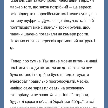
Взагалі, сам законопроект непоганий. Перший
маркер того, що закон потрібний — це вереск
всіх відверто проросійських політичних упизднів
по типу шуфрича. Думаю, що вілкулам та іншій
політпиздоті вже сипанули трохи рублів, щоб
пацани шалено погавкали на камери рос тв.
Чекаємо епічних вересків про мовний патруль і
тд.
Тепер про сумне. Так зване мовне питання наші
політики завжди витягали як джокер, коли все
було погано і потрібно було швидко змусити
електорат правильно проголосувати. Чесно,
навіщо саме зараз плювати на розпечену
сковорідку, я не знаю. Хоча, з іншої сторони,
будь-які кроки в області Українізації України всі