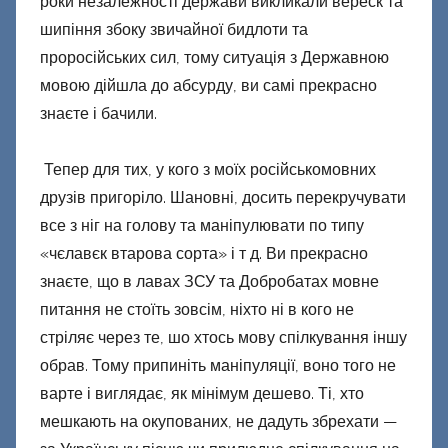
роки незалежності держави викликали вереск та
шипіння збоку звичайної бидлоти та
проросійських сил, тому ситуація з Державною
мовою дійшла до абсурду, ви самі прекрасно
знаєте і бачили.
Тепер для тих, у кого з моїх російськомовних
друзів пригоріло. Шановні, досить перекручувати
все з ніг на голову та маніпулювати по типу
«чєлавєк втарова сорта» і т д. Ви прекрасно
знаєте, що в лавах ЗСУ та Добробатах мовне
питання не стоїть зовсім, ніхто ні в кого не
стріляє через те, шо хтось мову спілкування іншу
обрав. Тому припиніть маніпуляції, воно того не
варте і виглядає, як мінімум дешево. Ті, хто
мешкають на окупованих, не дадуть збрехати —