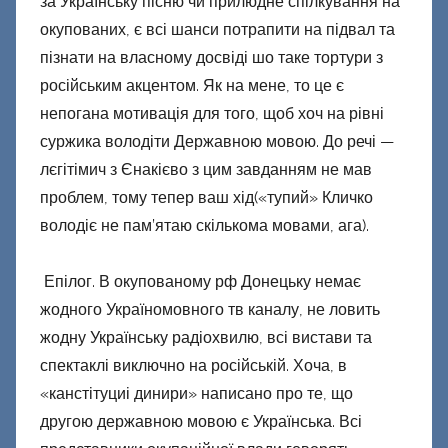
за Українську пісню чи прилюдне спілкування на
окупованих, є всі шанси потрапити на підвал та
пізнати на власному досвіді шо таке тортури з
російським акцентом. Як на мене, то це є
непогана мотивація для того, щоб хоч на рівні
суржика володіти Державною мовою. До речі —
лєгітімич з Єнакієво з цим завданням не мав
проблем, тому тепер ваш хід(«тупий» Кличко
володіє не пам’ятаю скількома мовами, ага).
Епілог. В окупованому рф Донецьку немає
жодного Україномовного тв каналу, не ловить
жодну Українську радіохвилю, всі вистави та
спектаклі виключно на російській. Хоча, в
«канстітуциі динири» написано про те, що
другою державною мовою є Українська. Всі