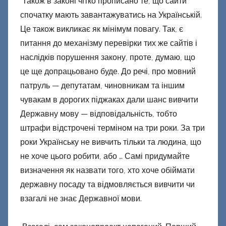
Також в законі чітко прописано те, що сайти
спочатку мають завантажуватись на Українській.
Це також викликає як мінімум повагу. Так, є
питання до механізму перевірки тих же сайтів і
наслідків порушення закону, проте, думаю, що
це ще допрацьовано буде. До речі, про мовний
патруль — депутатам, чиновникам та іншим
чувакам в дорогих піджаках дали шанс вивчити
Державну мову — відповідальність, тобто
штрафи відстрочені терміном на три роки. За три
роки Українську не вивчить тільки та людина, що
не хоче цього робити, або … Самі придумайте
визначення як назвати того, хто хоче обіймати
державну посаду та відмовляється вивчити чи
взагалі не знає Державної мови.