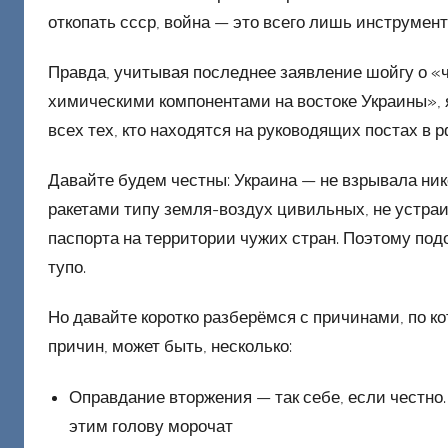
Ф
откопать ссср, война — это всего лишь инструмент
а
ш
Правда, учитывая последнее заявление шойгу о «ч
и
химическими компонентами на востоке Украины»,
к
всех тех, кто находятся на руководящих постах в р
Д
о
Давайте будем честны: Украина — не взрывала ник
н
ракетами типу земля-воздух цивильных, не устраи
е
паспорта на территории чужих стран. Поэтому по
ц
тупо.
к
и
Но давайте коротко разберёмся с причинами, по к
й
причин, может быть, несколько:
Оправдание вторжения — так себе, если честно.
этим голову морочат