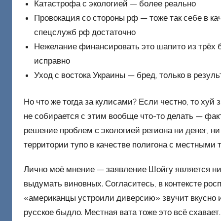
Катастрофа с экологией — более реально
Провокация со стороны рф — тоже так себе в кач
спецслужб рф достаточно
Нежелание финансировать это шапито из трёх б
исправно
Уход с востока Украины — бред, только в резул
Но что же тогда за кулисами? Если честно, то хуй з
не собирается с этим вообще что-то делать — факт.
решение проблем с экологией региона ни денег, ни
территории тупо в качестве полигона с местными т
Лично моё мнение — заявление Шойгу является ни
выдумать виновных. Согласитесь, в контексте ро
«американцы устроили диверсию» звучит вкусно и 
русское быдло. Местная вата тоже это всё схавает.