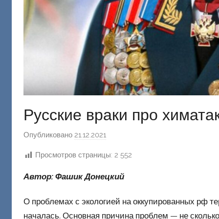
Русские враки про химатак
Опубликовано
21.12.2021
а
в
Просмотров страницы:
2 552
т
о
Автор: Фашик Донецкий
р
о
О проблемах с экологией на оккупированных рф тер
м
началась. Основная причина проблем — не сколько