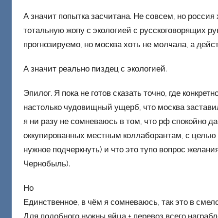
А значит попытка засчитана. Не совсем, но россия
тотальную жопу с экологией с русскоговорящих ру
прогнозируемо, но москва хоть не молчала, а дейс
А значит реально пиздец с экологией.
Эпилог. Я пока не готов сказать точно, где конкрет
настолько чудовищный ущерб, что москва заставила
я ни разу не сомневаюсь в том, что рф спокойно 
оккупированных местным коллаборантам, с целью 
нужное подчеркнуть) и что это тупо вопрос желани
Чернобыль).
Но
Единственное, в чём я сомневаюсь, так это в сме
Для подобного нужны яйца + перевоз всего награ