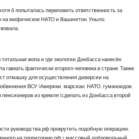
 хотя б попыталась переложить ответственность за
к на мифическое НАТО и Вашингтон. Уныло,
твовала.
но тотальная жопа и где экологии Донбасса нанесён
 гавкать фактически второго человека в стране. Также
даст отмашку для осуществления диверсии на
обвинения ВСУ (Америки, марсиан, НАТО, гуманоидов,
я пенсионеров из кремля (сделать из Донбасса второй
лости руководства рф прокрутить подобную операцию.
бленного на территорию рф + массовый добровольный