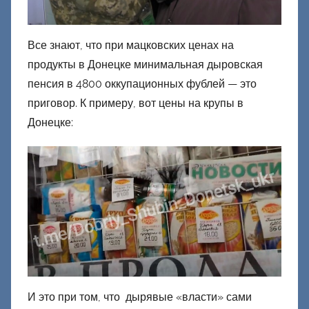
о
н
Все знают, что при мацковских ценах на
е
продукты в Донецке минимальная дыровская
ц
к
пенсия в 4800 оккупационных фублей — это
и
приговор. К примеру, вот цены на крупы в
й
Донецке:
И это при том, что дырявые «власти» сами