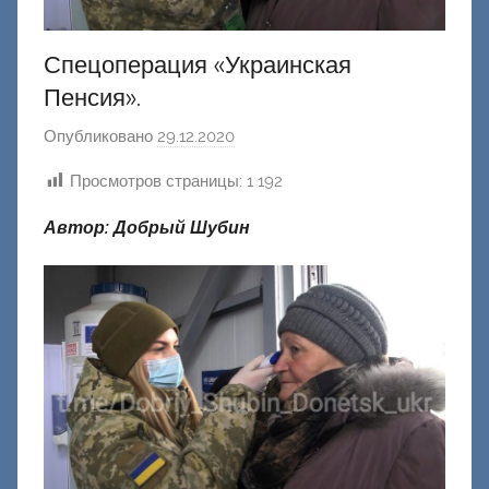
Спецоперация «Украинская
Пенсия».
Опубликовано
29.12.2020
а
в
Просмотров страницы:
1 192
т
о
Автор: Добрый Шубин
р
о
м
Ф
а
ш
и
к
Д