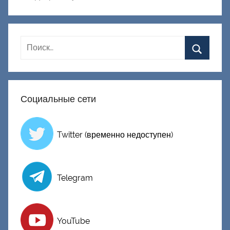
к
Д
о
н
е
ц
к
Социальные сети
и
й
Twitter (временно недоступен)
Telegram
YouTube