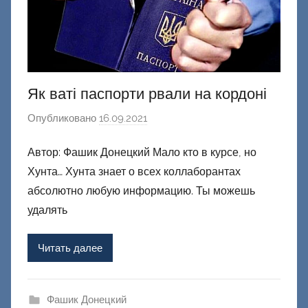
Як ваті паспорти рвали на кордоні
Опубликовано
16.09.2021
а
в
Автор: Фашик Донецкий Мало кто в курсе, но
т
Хунта… Хунта знает о всех коллаборантах
о
р
абсолютно любую информацию. Ты можешь
о
удалять
м
Ф
Читать далее
а
ш
и
Фашик Донецкий