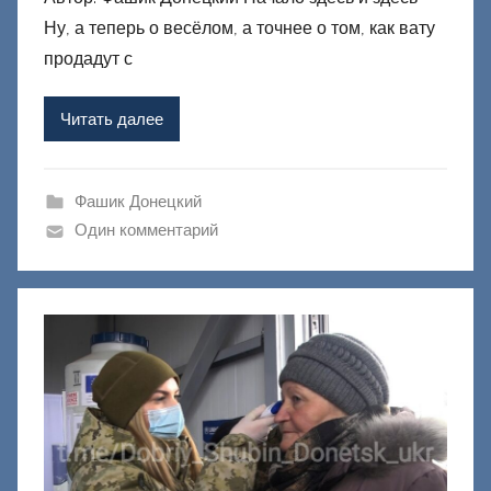
Ну, а теперь о весёлом, а точнее о том, как вату
о
р
продадут с
о
м
Читать далее
Ф
а
ш
Фашик Донецкий
и
Один комментарий
к
Д
о
н
е
ц
к
и
й