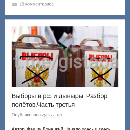
к
18 комментариев
Д
о
н
е
ц
к
и
й
Выборы в рф и дыныры. Разбор
полётов.Часть третья
Опубликовано
29.07.2021
а
в
Автор: Фашик Донецкий Начало здесь и здесь
т