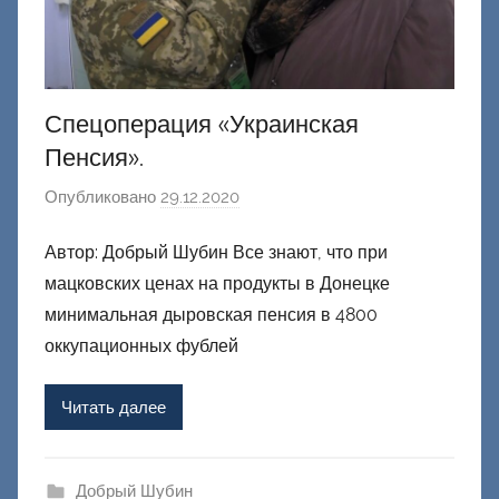
Спецоперация «Украинская
Пенсия».
Опубликовано
29.12.2020
а
в
Автор: Добрый Шубин Все знают, что при
т
мацковских ценах на продукты в Донецке
о
р
минимальная дыровская пенсия в 4800
о
оккупационных фублей
м
Ф
Читать далее
а
ш
и
Добрый Шубин