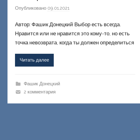
Опубликовано
09.01.2021
а
в
Автор: Фашик Донецкий Выбор есть всегда.
т
о
Нравится или не нравится это кому-то, но есть
р
точка невозврата, когда ты должен определиться
о
м
Читать далее
Ф
а
ш
Фашик Донецкий
и
2 комментария
к
Д
о
н
е
ц