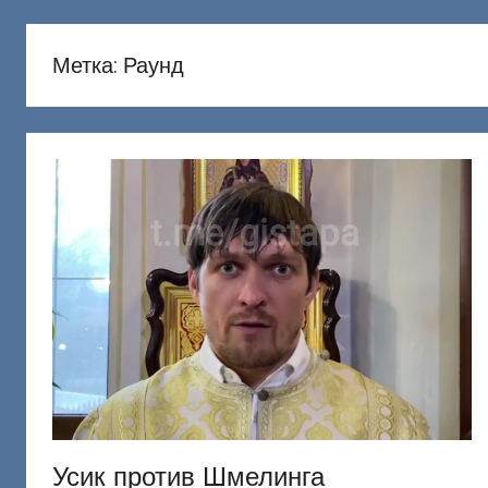
русню
Донецкий
Метка:
Раунд
Усик против Шмелинга