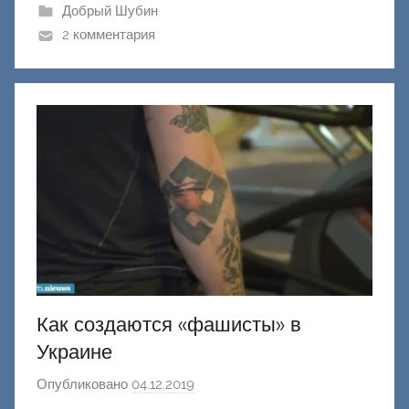
и
Добрый Шубин
к
2 комментария
Д
о
н
е
ц
к
и
й
Как создаются «фашисты» в
Украине
Опубликовано
04.12.2019
а
в