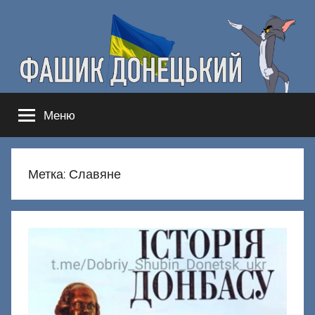
Перейти
к
содержимому
Фашик
Здесь
Меню
гнобят
Донецкий
русню
Метка:
Славяне