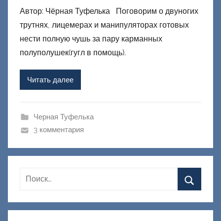
Автор: Чёрная Туфелька Поговорим о двуногих
т
трутнях, лицемерах и манипуляторах готовых
о
р
нести полную чушь за пару карманных
о
полуполушек(гугл в помощь).
м
Ф
Читать далее
а
ш
и
Черная Туфелька
к
3 комментария
Д
о
н
е
ц
к
и