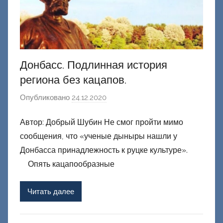
Донбасс. Подлинная история
региона без кацапов.
Опубликовано
24.12.2020
а
в
Автор: Добрый Шубин Не смог пройти мимо
т
сообщения, что «ученые дыныры нашли у
о
р
Донбасса принадлежность к руцке культуре».
о
Опять кацапообразные
м
Ф
Читать далее
а
ш