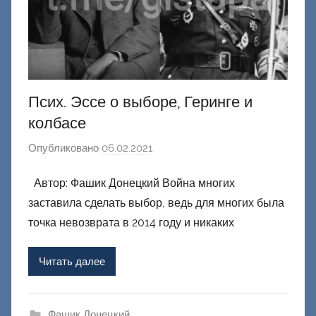
Псих. Эссе о выборе, Геринге и
колбасе
Опубликовано
06.02.2021
а
в
Автор: Фашик Донецкий Война многих
т
заставила сделать выбор, ведь для многих была
о
р
точка невозврата в 2014 году и никаких
о
м
Читать далее
Ф
а
ш
Фашик Донецкий