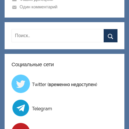
и
Один комментарий
к
Д
о
н
е
ц
к
Социальные сети
и
й
Twitter (временно недоступен)
Telegram