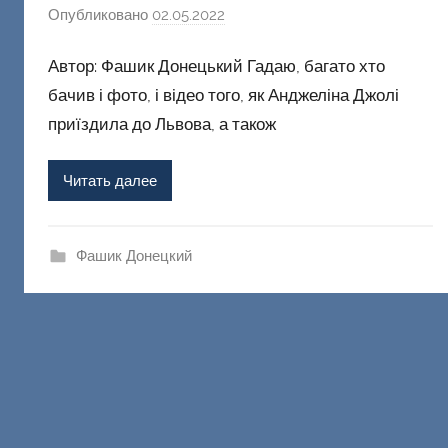
Опубликовано
02.05.2022
а
в
Автор: Фашик Донецький Гадаю, багато хто
т
о
бачив і фото, і відео того, як Анджеліна Джолі
р
приїздила до Львова, а також
о
м
Читать далее
Ф
а
ш
Фашик Донецкий
и
к
Д
о
н
е
ц