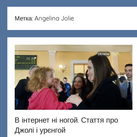
русню
Донецкий
Метка:
Angelina Jolie
В інтернет ні ногой. Стаття про
Джолі і урєнгой