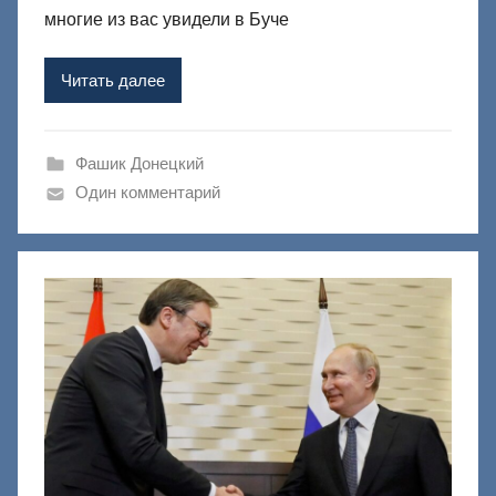
р
многие из вас увидели в Буче
о
м
Читать далее
Ф
а
ш
Фашик Донецкий
и
Один комментарий
к
Д
о
н
е
ц
к
и
й