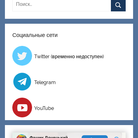
н
е
ц
к
Социальные сети
и
й
Twitter (временно недоступен)
Telegram
YouTube