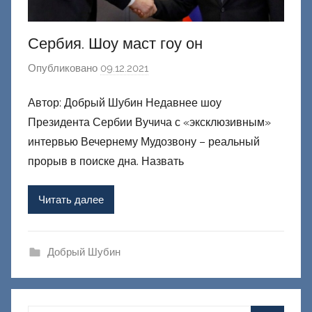
Сербия. Шоу маст гоу он
Опубликовано
09.12.2021
а
в
Автор: Добрый Шубин Недавнее шоу
т
Президента Сербии Вучича с «эксклюзивным»
о
р
интервью Вечернему Мудозвону – реальный
о
прорыв в поиске дна. Назвать
м
Ф
Читать далее
а
ш
и
Добрый Шубин
к
Д
о