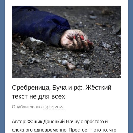
о
н
е
ц
к
и
й
Сребреница, Буча и рф. Жёсткий
текст не для всех
Опубликовано
03.04.2022
а
в
Автор: Фашик Донецкий Начну с простого и
т
сложного одновременно. Простое — это то, что
о