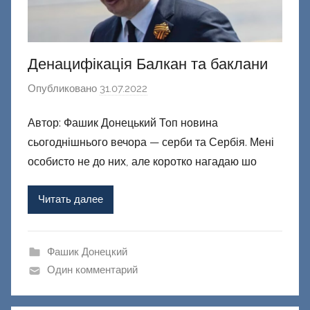
Денацифікація Балкан та баклани
Опубликовано
31.07.2022
а
в
Автор: Фашик Донецький Топ новина
т
сьогоднішнього вечора — серби та Сербія. Мені
о
р
особисто не до них, але коротко нагадаю шо
о
м
Читать далее
Ф
а
ш
Фашик Донецкий
и
Один комментарий
к
Д