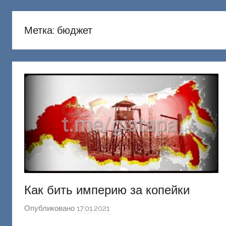
русню
Донецкий
Метка:
бюджет
Как бить империю за копейки
Опубликовано
17.01.2021
а
в