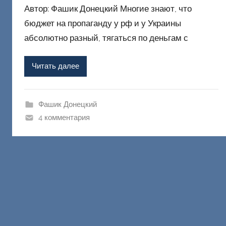
Автор: Фашик Донецкий Многие знают, что
т
о
бюджет на пропаганду у рф и у Украины
р
абсолютно разный, тягаться по деньгам с
о
м
Читать далее
Ф
а
ш
Фашик Донецкий
и
4 комментария
к
Д
о
н
е
ц
к
и