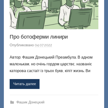
Про ботоферми линири
Опубликовано
04.07.2022
а
в
Автор: Фашик Донецький Преамбула. В адном
т
малєнькам, но очінь гордом царствє, названіє
о
р
каторова састаіт із трьох букв, кіпіт жизнь. Ви
о
м
Читать далее
Ф
а
ш
Фашик Донецкий
и