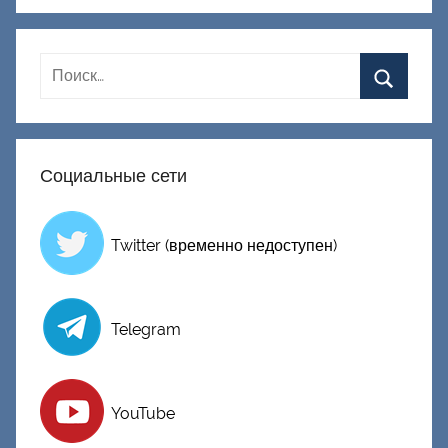
к
Д
о
н
е
ц
Социальные сети
к
и
й
Twitter (временно недоступен)
Telegram
YouTube