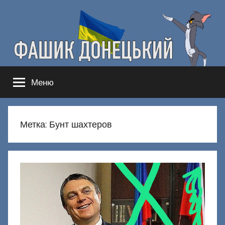
Перейти
к
содержимому
Фашик
Здесь
Меню
гнобят
Донецкий
русню
Метка:
Бунт шахтеров