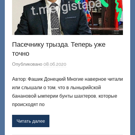
Пасечнику трызда. Теперь уже
точно
Опубликовано
08.06.2020
а
в
Автор: Фашик Донецкий Многие наверное читали
т
или слышали о том, что в лынырийской
о
р
банановой ымперии бунты шахтеров, которые
о
происходят по
м
Ф
Читать далее
а
ш