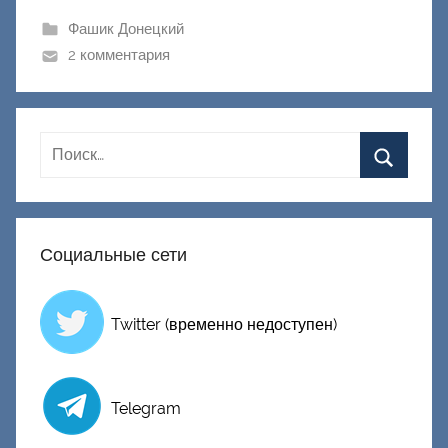
и
Фашик Донецкий
к
2 комментария
Д
о
н
е
ц
к
и
Социальные сети
й
Twitter (временно недоступен)
Telegram