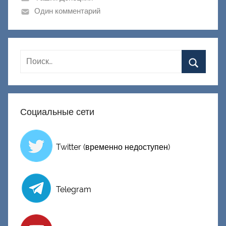
к
Один комментарий
Д
о
н
е
ц
к
и
Социальные сети
й
Twitter (временно недоступен)
Telegram