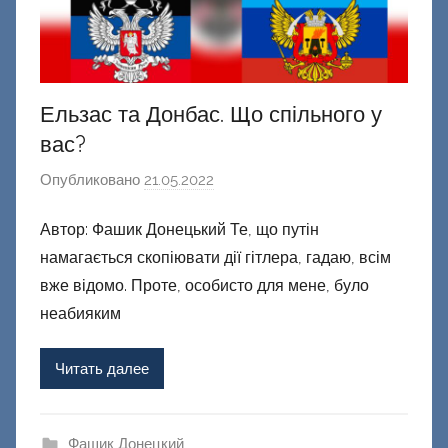
Ельзас та Донбас. Що спільного у
вас?
Опубликовано
21.05.2022
а
в
Автор: Фашик Донецький Те, що путін
т
намагається скопіювати дії гітлера, гадаю, всім
о
р
вже відомо. Проте, особисто для мене, було
о
неабияким
м
Ф
Читать далее
а
ш
и
Фашик Донецкий