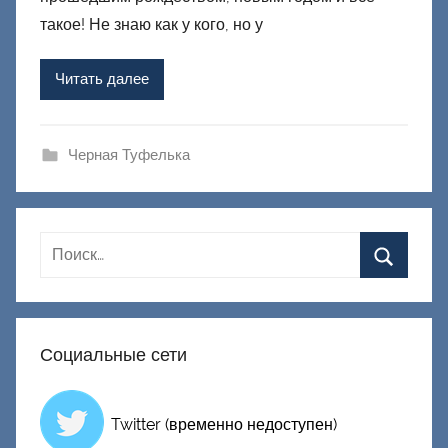
р
такое! Не знаю как у кого, но у
о
м
Читать далее
Ф
а
ш
Черная Туфелька
и
к
Д
о
н
е
ц
Социальные сети
к
и
й
Twitter (временно недоступен)