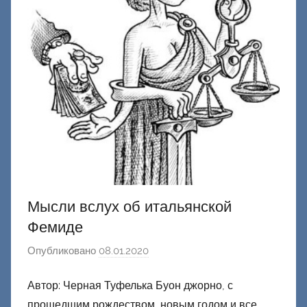
Мысли вслух об итальянской
Фемиде
Опубликовано
08.01.2020
а
в
Автор: Черная Туфелька Буон джорно, с
т
прошедшим рождеством, новым годом и все
о