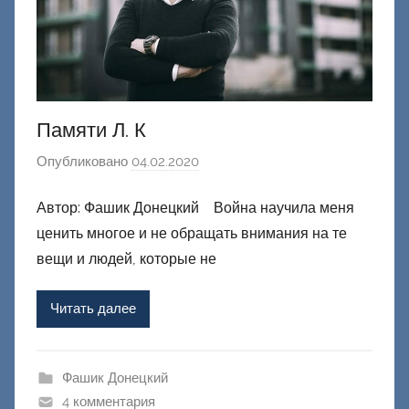
Памяти Л. К
Опубликовано
04.02.2020
а
в
Автор: Фашик Донецкий Война научила меня
т
ценить многое и не обращать внимания на те
о
р
вещи и людей, которые не
о
м
Читать далее
Ф
а
ш
Фашик Донецкий
и
4 комментария