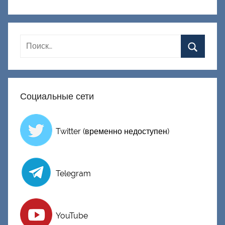
к
Д
о
н
е
ц
к
Социальные сети
и
й
Twitter (временно недоступен)
Telegram
YouTube