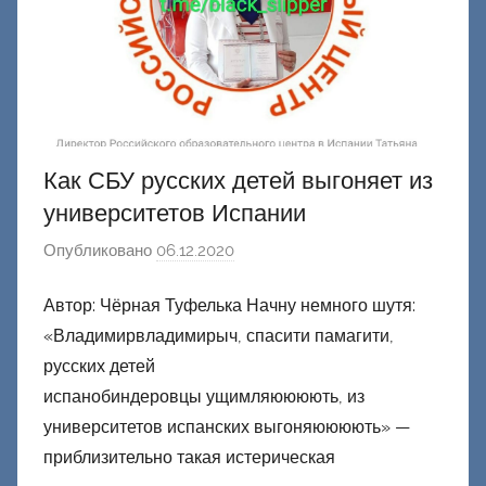
и
й
Как СБУ русских детей выгоняет из
университетов Испании
Опубликовано
06.12.2020
а
в
Автор: Чёрная Туфелька Начну немного шутя:
т
«Владимирвладимирыч, спасити памагити,
о
р
русских детей
о
испанобиндеровцы ущимляюююють, из
м
университетов испанских выгоняюююють» —
Ф
приблизительно такая истерическая
а