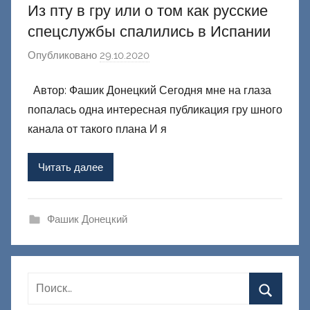
Из пту в гру или о том как русские
спецслужбы спалились в Испании
Опубликовано
29.10.2020
а
в
Автор: Фашик Донецкий Сегодня мне на глаза
т
попалась одна интересная публикация гру шного
о
р
канала от такого плана И я
о
м
Читать далее
Ф
а
ш
Фашик Донецкий
и
к
Д
о
н