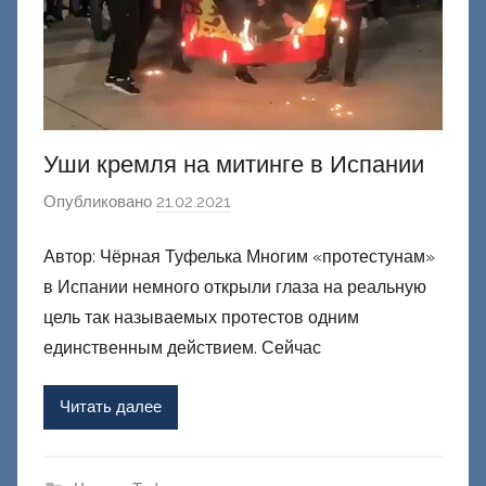
й
Уши кремля на митинге в Испании
Опубликовано
21.02.2021
а
в
Автор: Чёрная Туфелька Многим «протестунам»
т
в Испании немного открыли глаза на реальную
о
р
цель так называемых протестов одним
о
единственным действием. Сейчас
м
Ф
Читать далее
а
ш
и