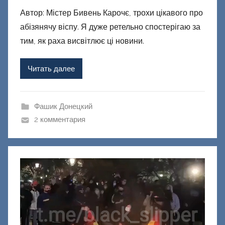
в
Автор: Містер Бивень Карочє, трохи цікавого про
т
абізянячу віспу. Я дуже ретельно спостерігаю за
о
р
тим, як раха висвітлює ці новини.
о
м
Читать далее
Ф
а
ш
Фашик Донецкий
и
2 комментария
к
Д
о
н
е
ц
к
и