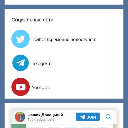
е
ц
Социальные сети
к
и
й
Twitter (временно недоступен)
Telegram
YouTube