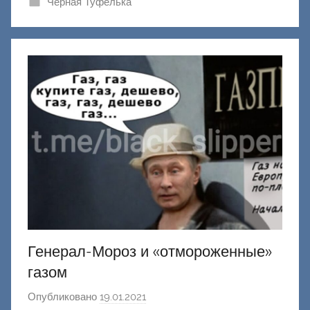
Черная Туфелька
к
Д
о
н
е
ц
к
и
й
Генерал-Мороз и «отмороженные»
газом
Опубликовано
19.01.2021
а