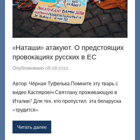
«Наташи» атакуют. О предстоящих
провокациях русских в ЕС
Опубликовано
08.08.2022
а
в
Автор: Чёрная Туфелька Помните эту тварь с
т
видео Каспяровіч Святлану проживающую в
о
р
Италии? Для тех, кто пропустил, эта беларуска
о
«трудится»
м
Ф
Читать далее
а