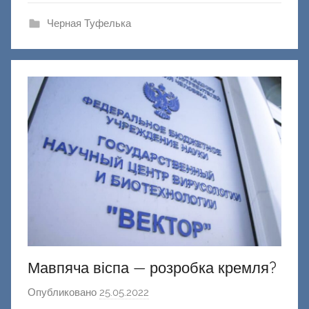
ш
и
Черная Туфелька
к
Д
о
н
е
ц
к
и
й
Мавпяча віспа — розробка кремля?
Опубликовано
25.05.2022
а