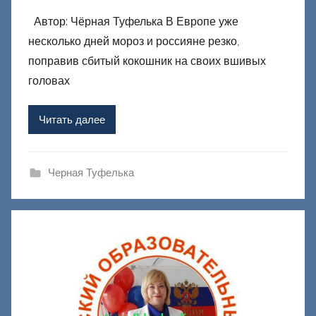
в
Автор: Чёрная Туфелька В Европе уже
т
несколько дней мороз и россияне резко,
о
р
поправив сбитый кокошник на своих вшивых
о
головах
м
Ф
Читать далее
а
ш
и
Черная Туфелька
к
Д
о
н
е
ц
к