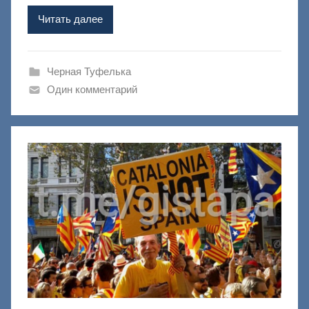
ш
Читать далее
и
к
Д
Черная Туфелька
о
Один комментарий
н
е
ц
к
и
й