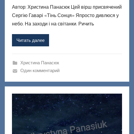
Автор: Христина Панасюк Цей вірш присвячений
т
Сергію Гаварі «Тінь Сонця» Япросто дивлюся у
о
р
небо. На заходи і на світанки. Ричить
о
м
Читать далее
Ф
а
ш
Христина Панасюк
и
Один комментарий
к
Д
о
н
е
ц
к
и