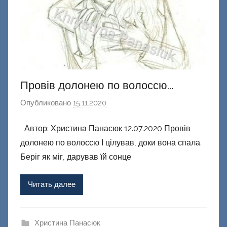
Провів долонею по волоссю…
Опубликовано
15.11.2020
а
в
Автор: Христина Панасюк 12.07.2020 Провів
т
долонею по волоссю І цілував, доки вона спала.
о
р
Беріг як міг, дарував їй сонце.
о
м
Читать далее
Ф
а
ш
Христина Панасюк