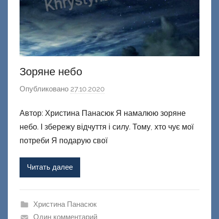
й
Зоряне небо
Опубликовано
27.10.2020
а
в
Автор: Христина Панасюк Я намалюю зоряне
т
небо. І збережу відчуття і силу. Тому, хто чує мої
о
р
потреби Я подарую свої
о
м
Читать далее
Ф
а
ш
Христина Панасюк
и
Один комментарий