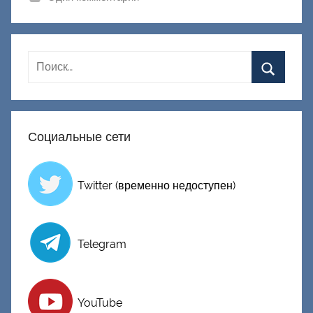
к
Д
о
н
е
ц
к
Социальные сети
и
й
Twitter (временно недоступен)
Telegram
YouTube