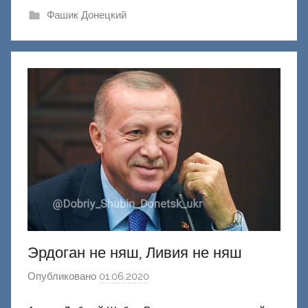
ш
Фашик Донецкий
и
к
Д
о
н
е
ц
к
и
й
Эрдоган не няш, Ливия не няш
Опубликовано
01.06.2020
а
в