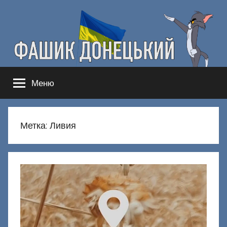
Перейти
к
содержимому
Фашик
Здесь
Меню
гнобят
Донецкий
русню
Метка:
Ливия