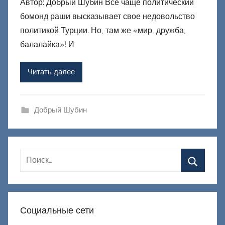
Автор: Добрый Шубин Все чаще политический
т
бомонд раши высказывает свое недовольство
о
р
политикой Турции. Но, там же «мир, дружба,
о
балалайка»! И
м
Ф
Читать далее
а
ш
и
Добрый Шубин
к
Д
о
н
е
ц
к
Социальные сети
и