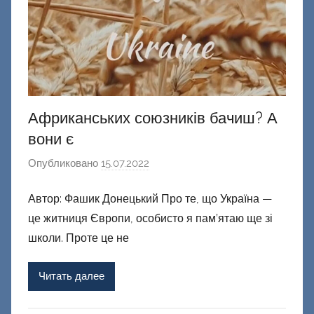
Африканських союзників бачиш? А
вони є
Опубликовано
15.07.2022
а
в
Автор: Фашик Донецький Про те, що Україна —
т
це житниця Європи, особисто я пам’ятаю ще зі
о
р
школи. Проте це не
о
м
Читать далее
Ф
а