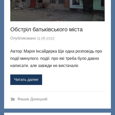
Обстріл батьківського міста
Опубликовано
11.06.2022
а
в
Автор: Марія Інсайдерка Ще одна розповідь про
т
події минулого, події, про які треба було давно
о
р
написати, але завжди не вистачало
о
м
Читать далее
Ф
а
ш
Фашик Донецкий
и
к