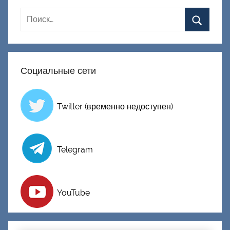
Д
о
н
е
ц
Социальные сети
к
и
й
Twitter (временно недоступен)
Telegram
YouTube