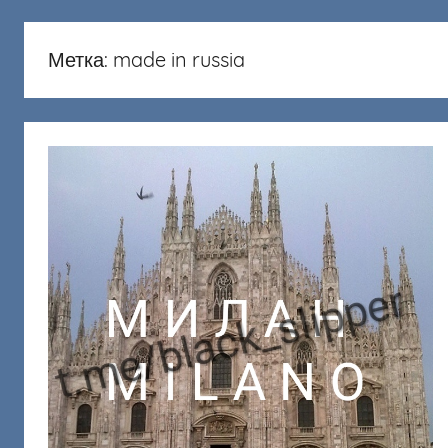
русню
Донецкий
Метка:
made in russia