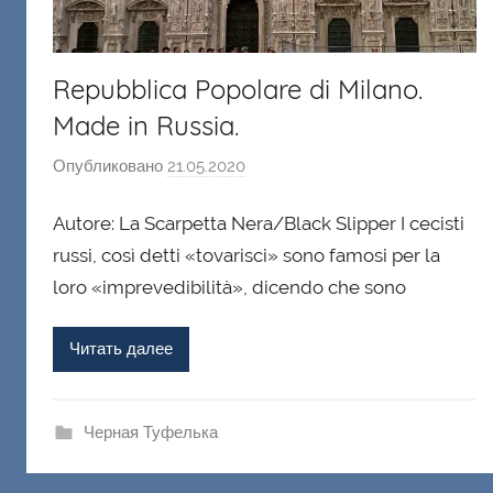
Repubblica Popolare di Milano.
Made in Russia.
Опубликовано
21.05.2020
а
в
Autore: La Scarpetta Nera/Black Slipper I cecisti
т
о
russi, così detti «tovarisci» sono famosi per la
р
loro «imprevedibilità», dicendo che sono
о
м
Читать далее
Ф
а
ш
Черная Туфелька
и
к