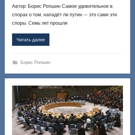
Автор: Борис Ропшин Самое удивительное в
т
спорах о том, нападёт ли путин — это сами эти
о
р
споры. Семь лет прошли
о
м
Читать далее
Ф
а
ш
Борис Ропшин
и
к
Д
о
н
е
ц
к
и