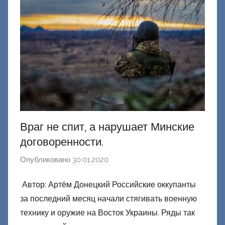
е
ц
к
и
й
Враг не спит, а нарушает Минские
договоренности.
Опубликовано
30.01.2020
а
в
Автор: Артём Донецкий Российские оккупанты
т
за последний месяц начали стягивать военную
о
р
технику и оружие на Восток Украины. Ряды так
о