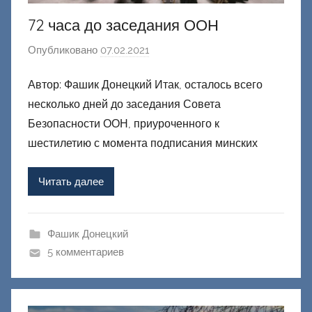
й
72 часа до заседания ООН
Опубликовано
07.02.2021
а
в
Автор: Фашик Донецкий Итак, осталось всего
т
несколько дней до заседания Совета
о
р
Безопасности ООН, приуроченного к
о
шестилетию с момента подписания минских
м
Ф
Читать далее
а
ш
и
Фашик Донецкий
к
5 комментариев
Д
о
н