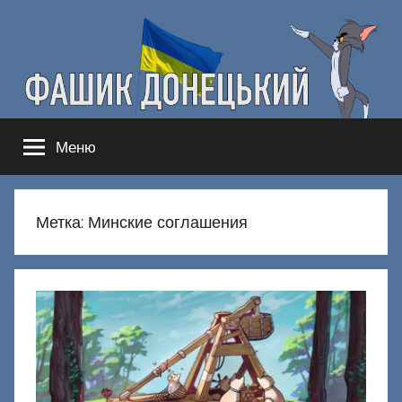
Перейти
к
содержимому
Фашик
Здесь
Меню
гнобят
Донецкий
русню
Метка:
Минские соглашения