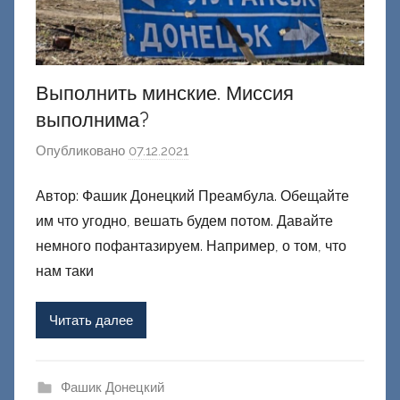
й
Выполнить минские. Миссия
выполнима?
Опубликовано
07.12.2021
а
в
Автор: Фашик Донецкий Преамбула. Обещайте
т
им что угодно, вешать будем потом. Давайте
о
р
немного пофантазируем. Например, о том, что
о
нам таки
м
Ф
Читать далее
а
ш
и
Фашик Донецкий