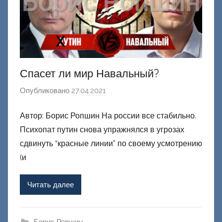
й
Спасет ли мир Навальный?
Опубликовано
27.04.2021
а
в
Автор: Борис Ропшин На россии все стабильно.
т
Психопат путин снова упражнялся в угрозах
о
р
сдвинуть “красные линии” по своему усмотрению
о
(и
м
Ф
Читать далее
а
ш
и
Борис Ропшин