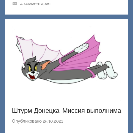
к
4 комментария
Д
о
н
е
ц
к
и
й
Штурм Донецка. Миссия выполнима
Опубликовано
25.10.2021
а
в