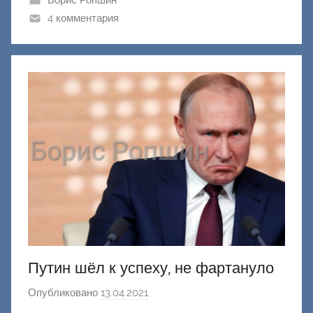
к
4 комментария
Д
о
н
е
ц
к
и
й
Путин шёл к успеху, не фартануло
Опубликовано
13.04.2021
а
в