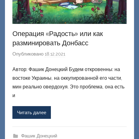
Операция «Радость» или как
разминировать Донбасс
Опубликовано
18.12.2021
а
в
Автор: Фашик Донецкий Будем откровенны: на
т
востоке Украины, на оккупированной его части,
о
р
мин реально овердохуя. Это проблема, она есть
о
и
м
Ф
Читать далее
а
ш
и
Фашик Донецкий