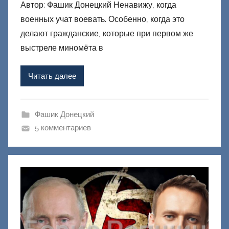
Автор: Фашик Донецкий Ненавижу, когда
т
военных учат воевать. Особенно, когда это
о
р
делают гражданские, которые при первом же
о
выстреле миномёта в
м
Ф
Читать далее
а
ш
и
Фашик Донецкий
к
5 комментариев
Д
о
н
е
ц
к
и