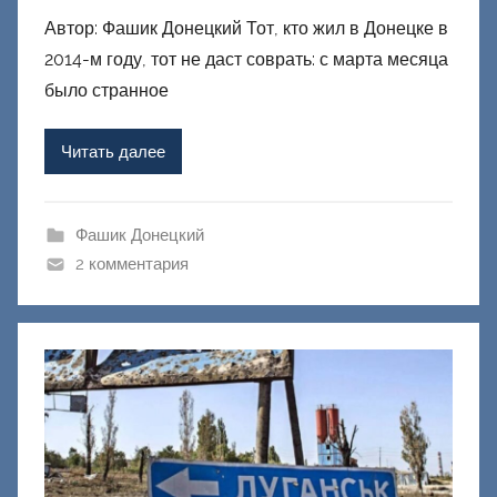
в
Автор: Фашик Донецкий Тот, кто жил в Донецке в
т
2014-м году, тот не даст соврать: с марта месяца
о
р
было странное
о
м
Читать далее
Ф
а
ш
Фашик Донецкий
и
2 комментария
к
Д
о
н
е
ц
к
и