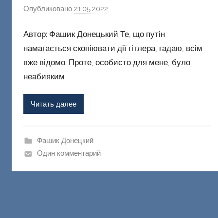
Опубликовано
21.05.2022
а
в
Автор: Фашик Донецький Те, що путін
т
о
намагається скопіювати дії гітлера, гадаю, всім
р
вже відомо. Проте, особисто для мене, було
о
неабияким
м
Ф
Читать далее
а
ш
и
Фашик Донецкий
к
Один комментарий
Д
о
н
е
ц