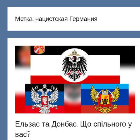
русню
Донецкий
Метка:
нацистская Германия
Ельзас та Донбас. Що спільного у
вас?