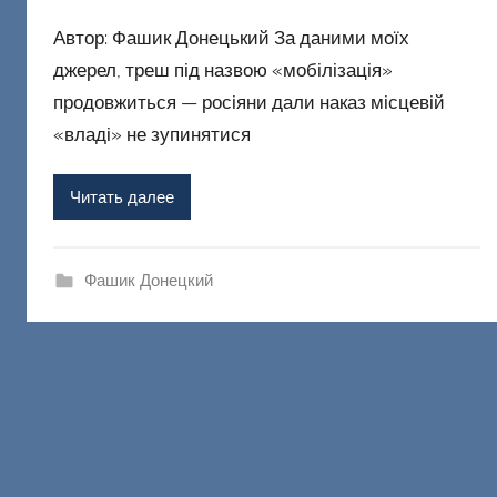
в
Автор: Фашик Донецький За даними моїх
т
о
джерел, треш під назвою «мобілізація»
р
продовжиться — росіяни дали наказ місцевій
о
«владі» не зупинятися
м
Ф
Читать далее
а
ш
и
Фашик Донецкий
к
Д
о
н
е
ц
к