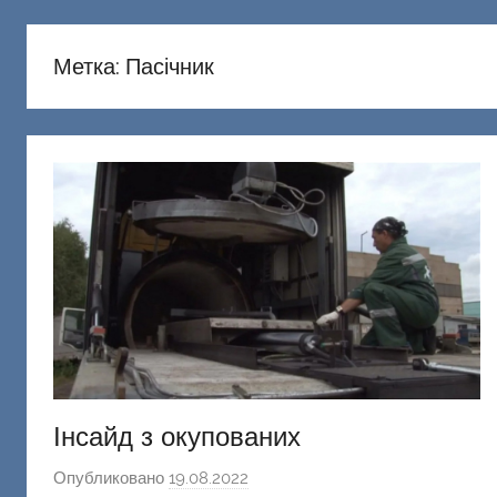
русню
Донецкий
Метка:
Пасічник
Інсайд з окупованих
Опубликовано
19.08.2022
а