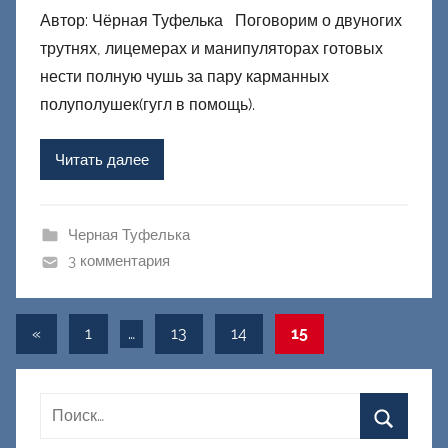
Автор: Чёрная Туфелька Поговорим о двуногих
т
трутнях, лицемерах и манипуляторах готовых
о
р
нести полную чушь за пару карманных
о
полуполушек(гугл в помощь).
м
Ф
Читать далее
а
ш
и
Черная Туфелька
к
3 комментария
Д
о
Навигация
Предыдущие
«
1
…
13
14
15
н
записи
е
по
ц
записям
к
и