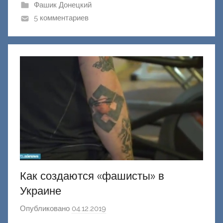
и
Фашик Донецкий
к
5 комментариев
Д
о
н
е
ц
к
и
й
Как создаются «фашисты» в
Украине
Опубликовано
04.12.2019
а
в