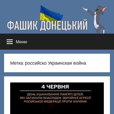
Перейти
к
содержимому
Фашик
Здесь
Меню
гнобят
Донецкий
русню
Метка:
российско Украинская война