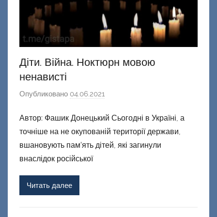
Діти. Війна. Ноктюрн мовою
ненависті
Опубликовано
04.06.2021
а
в
Автор: Фашик Донецький Сьогодні в Україні, а
т
точніше на не окупованій території держави,
о
р
вшановують пам’ять дітей, які загинули
о
внаслідок російської
м
Ф
Читать далее
а
ш