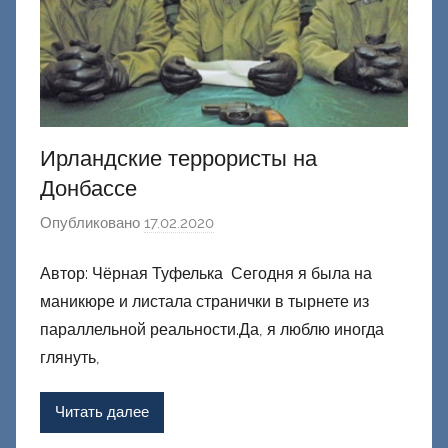
Ирландские террористы на
Донбассе
Опубликовано
17.02.2020
а
в
Автор: Чёрная Туфелька Сегодня я была на
т
маникюре и листала странички в тырнете из
о
р
параллельной реальности.Да, я люблю иногда
о
глянуть,
м
Ф
Читать далее
а