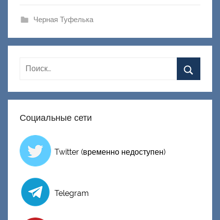
ш
и
Черная Туфелька
к
Д
о
н
е
ц
к
Социальные сети
и
й
Twitter (временно недоступен)
Telegram