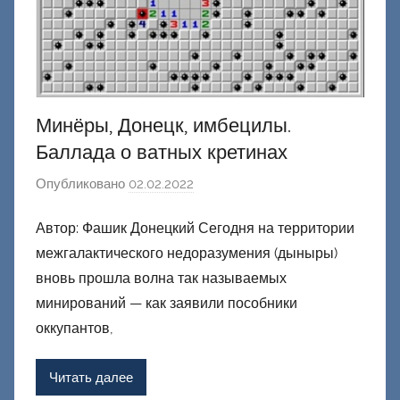
Минёры, Донецк, имбецилы.
Баллада о ватных кретинах
Опубликовано
02.02.2022
а
в
Автор: Фашик Донецкий Сегодня на территории
т
межгалактического недоразумения (дыныры)
о
р
вновь прошла волна так называемых
о
минирований — как заявили пособники
м
оккупантов,
Ф
а
Читать далее
ш