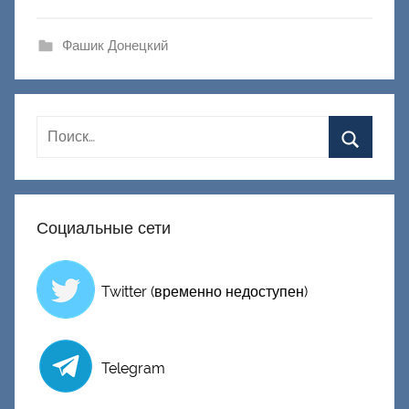
и
к
Фашик Донецкий
Д
о
н
е
ц
к
и
Социальные сети
й
Twitter (временно недоступен)
Telegram