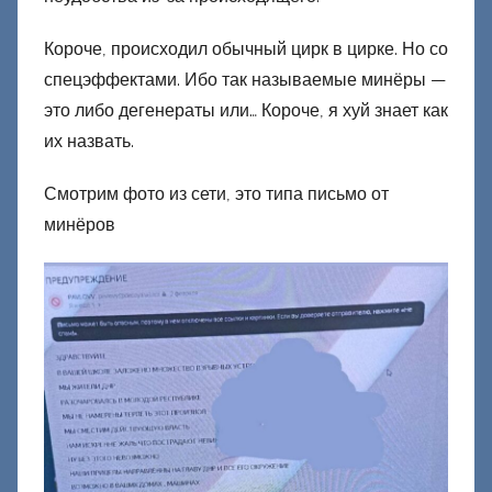
о
н
Короче, происходил обычный цирк в цирке. Но со
е
спецэффектами. Ибо так называемые минёры —
ц
это либо дегенераты или… Короче, я хуй знает как
к
их назвать.
и
й
Смотрим фото из сети, это типа письмо от
минёров