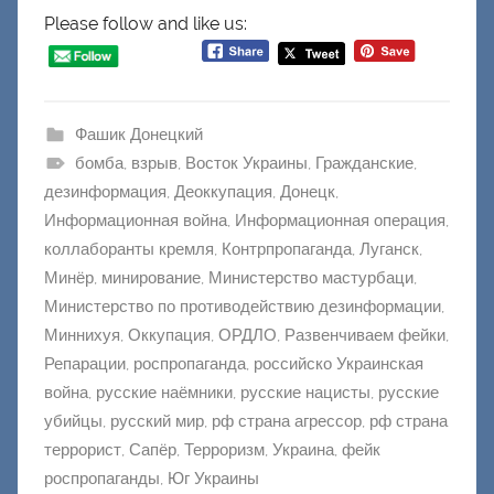
Please follow and like us:
Фашик Донецкий
бомба
,
взрыв
,
Восток Украины
,
Гражданские
,
дезинформация
,
Деоккупация
,
Донецк
,
Информационная война
,
Информационная операция
,
коллаборанты кремля
,
Контрпропаганда
,
Луганск
,
Минёр
,
минирование
,
Министерство мастурбаци
,
Министерство по противодействию дезинформации
,
Миннихуя
,
Оккупация
,
ОРДЛО
,
Развенчиваем фейки
,
Репарации
,
роспропаганда
,
российско Украинская
война
,
русские наёмники
,
русские нацисты
,
русские
убийцы
,
русский мир
,
рф страна агрессор
,
рф страна
террорист
,
Сапёр
,
Терроризм
,
Украина
,
фейк
роспропаганды
,
Юг Украины