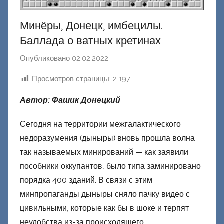
Минёры, Донецк, имбецилы.
Баллада о ватных кретинах
Опубликовано
02.02.2022
а
в
Просмотров страницы:
2 197
т
о
Автор: Фашик Донецкий
р
о
Сегодня на территории межгалактического
м
недоразумения (дыныры) вновь прошла волна
Ф
так называемых минирований — как заявили
а
пособники оккупантов, было типа заминировано
ш
порядка 400 зданий. В связи с этим
и
минпропаганды дыныры сняло пачку видео с
к
цивильными, которые как бы в шоке и терпят
Д
неудобства из-за происходящего.