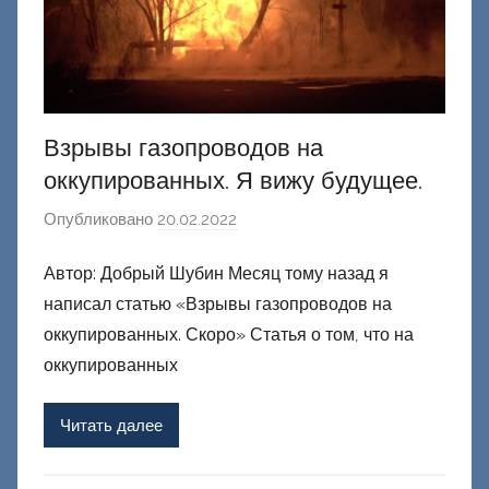
Взрывы газопроводов на
оккупированных. Я вижу будущее.
Опубликовано
20.02.2022
а
в
Автор: Добрый Шубин Месяц тому назад я
т
написал статью «Взрывы газопроводов на
о
р
оккупированных. Скоро» Статья о том, что на
о
оккупированных
м
Ф
Читать далее
а
ш