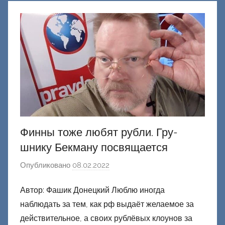
н
е
ц
к
и
й
Финны тоже любят рубли. Гру-
шнику Бекману посвящается
Опубликовано
08.02.2022
а
в
Автор: Фашик Донецкий Люблю иногда
т
наблюдать за тем, как рф выдаёт желаемое за
о
р
действительное, а своих рублёвых клоунов за