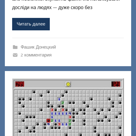
р
досліди на людях — дуже скоро без
о
м
Читать далее
Ф
а
ш
Фашик Донецкий
и
2 комментария
к
Д
о
н
е
ц
к
и
й