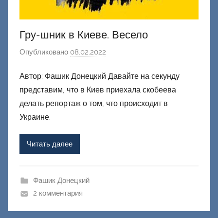
Гру-шник в Киеве. Весело
Опубликовано
08.02.2022
а
в
Автор: Фашик Донецкий Давайте на секунду
т
представим, что в Киев приехала скобеева
о
р
делать репортаж о том, что происходит в
о
Украине.
м
Ф
Читать далее
а
ш
и
Фашик Донецкий
к
2 комментария
Д
о