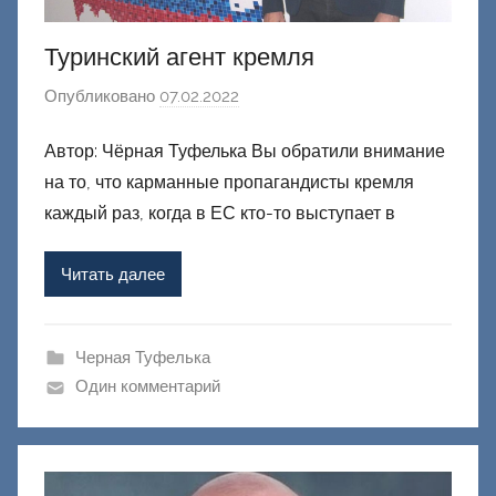
Туринский агент кремля
Опубликовано
07.02.2022
а
в
Автор: Чёрная Туфелька Вы обратили внимание
т
на то, что карманные пропагандисты кремля
о
р
каждый раз, когда в ЕС кто-то выступает в
о
м
Читать далее
Ф
а
ш
Черная Туфелька
и
Один комментарий
к
Д
о