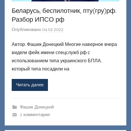
Беларусь, беспилотник, пту(гру)рф.
Разбор ИПСО рф
Опубликовано
04.02.2022
а
в
Автор: Фашик Донецкий Многие наверное вчера
т
видели фейк имени спецслужб рф с
о
р
использованием типа украинского БПЛА,
о
который типа посадили на
м
Ф
Читать далее
а
ш
и
Фашик Донецкий
к
2 комментария
Д
о