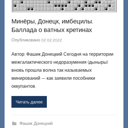
Минёры, Донецк, имбецилы.
Баллада о ватных кретинах
Опубликовано
02.02.2022
а
в
Автор: Фашик Донецкий Сегодня на территории
т
межгалактического недоразумения (дыныры)
о
р
вновь прошла волна так называемых
о
минирований — как заявили пособники
м
оккупантов,
Ф
а
Читать далее
ш
и
к
Фашик Донецкий