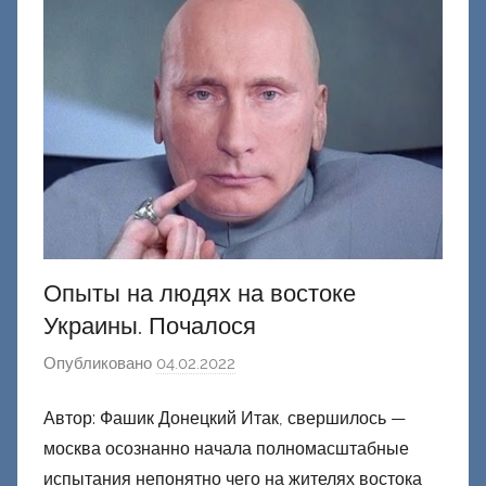
н
е
ц
к
и
й
Опыты на людях на востоке
Украины. Почалося
Опубликовано
04.02.2022
а
в
Автор: Фашик Донецкий Итак, свершилось —
т
москва осознанно начала полномасштабные
о
р
испытания непонятно чего на жителях востока