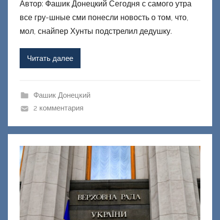
Автор: Фашик Донецкий Сегодня с самого утра
т
все гру-шные сми понесли новость о том, что,
о
р
мол, снайпер Хунты подстрелил дедушку.
о
м
Читать далее
Ф
а
ш
Фашик Донецкий
и
2 комментария
к
Д
о
н
е
ц
к
и