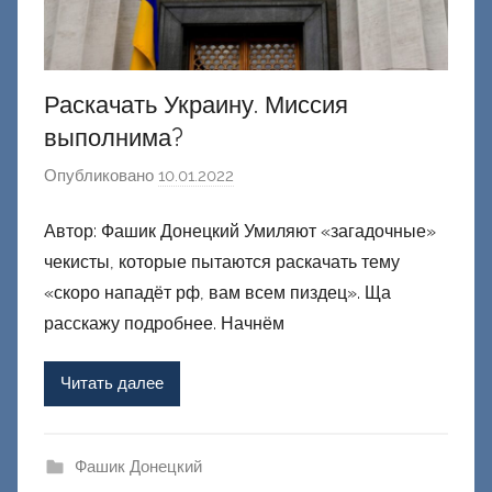
й
Раскачать Украину. Миссия
выполнима?
Опубликовано
10.01.2022
а
в
Автор: Фашик Донецкий Умиляют «загадочные»
т
чекисты, которые пытаются раскачать тему
о
р
«скоро нападёт рф, вам всем пиздец». Ща
о
расскажу подробнее. Начнём
м
Ф
Читать далее
а
ш
и
Фашик Донецкий
к