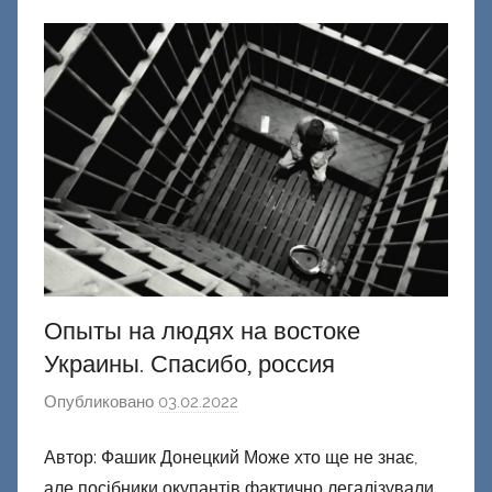
н
е
ц
к
и
й
Опыты на людях на востоке
Украины. Спасибо, россия
Опубликовано
03.02.2022
а
в
Автор: Фашик Донецкий Може хто ще не знає,
т
але посібники окупантів фактично легалізували
о