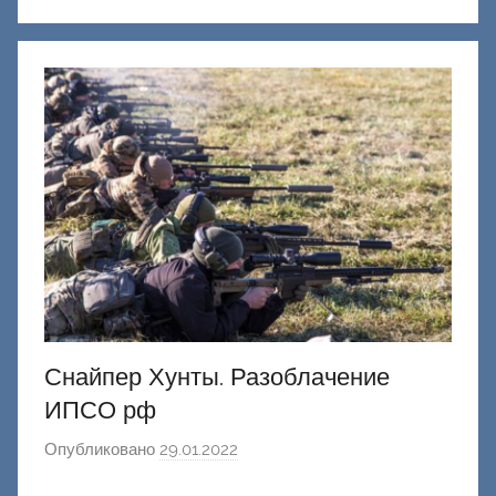
Д
о
н
е
ц
к
и
й
Снайпер Хунты. Разоблачение
ИПСО рф
Опубликовано
29.01.2022
а
в